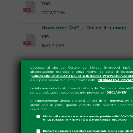
200
13/02/2026
Newsletter GME – Online il numero
199
16/01/2026
L'accesso al sito del Gestore dei Mercati Energetici S.p.A.
all'accettazione espressa e senza riserve, da parte di ciascun
"
CONDIZIONI DI UTILIZZO DEL SITO INTERNET WWW.MERCATOE
e alla presa visione di quanto previsto nella "
INFORMATIVA PRIVAC
Le informazioni e i dati presenti nel sito del Gestore dei Mercati E
sono, altresì, tutelati secondo quanto previsto nel "
DISCLAIMER
"
E' espressamente vietato qualsiasi utilizzo di tali informazioni e 
anche solo in parte, quanto previsto nelle suddette Condizion
Disclaimer
Dichiaro di conoscere e accettare quanto previsto nelle "CONDIZ
UTILIZZO DEL SITO INTERNET WWW.MERCATOELETTRICO.ORG"
Dichiaro di conoscere e accettare espressamente, ai sensi e per gli effe