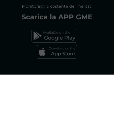
CONSULTAZIONI
Monitoraggio costante dei mercati
DICHIARAZIONE DI ACCESSIBILITÀ
Scarica la
APP GME
FAQs MERCATO ELETTRICO
FAQs MERCATO GAS