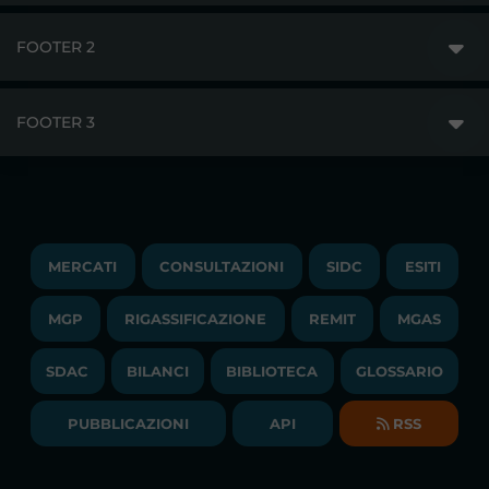
FOOTER 2
GME
MERCATI
FOOTER 3
DISCLAIMER
ACCESSO AI MERCATI
PRIVACY
ESITI
TRAYPORT GAS
COPYRIGHT
MONITORAGGIO E REMIT
TRAYPORT M. ELETTRICO
LAVORA CON NOI
MERCATI
CONSULTAZIONI
SIDC
ESITI
PUBBLICAZIONI
LIQUIDITY PROVIDERS
CONTATTI
MGP
RIGASSIFICAZIONE
COMUNICATI/NEWS
REMIT
MGAS
EVENTI
BANDI DI GARA E CONTRATTI
NEWSLETTER
SDAC
BILANCI
BIBLIOTECA
GLOSSARIO
BIBLIOTECA
SOCIETA' TRASPARENTE
BILANCI DI ESERCIZIO
PUBBLICAZIONI
API
RSS
GLOSSARIO
RELAZIONI ANNUALI
MAPPA DEL SITO