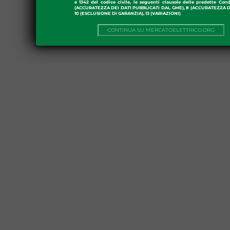
e 1342 del codice civile, le seguenti clausole delle predette Cond
(ACCURATEZZA DEI DATI PUBBLICATI DAL GME), 8 (ACCURATEZZA DE
10 (ESCLUSIONE DI GARANZIA), 13 (VARIAZIONI)
CONTINUA SU MERCATOELETTRICO.ORG