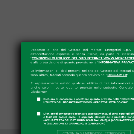
L'accesso al sito del Gestore dei Mercati Energetici S.p.A.
all'accettazione espressa e senza riserve, da parte di ciascun
"
CONDIZIONI DI UTILIZZO DEL SITO INTERNET WWW.MERCATOE
e alla presa visione di quanto previsto nella "
INFORMATIVA PRIVAC
Le informazioni e i dati presenti nel sito del Gestore dei Mercati E
sono, altresì, tutelati secondo quanto previsto nel "
DISCLAIMER
"
E' espressamente vietato qualsiasi utilizzo di tali informazioni e 
anche solo in parte, quanto previsto nelle suddette Condizion
Disclaimer
Dichiaro di conoscere e accettare quanto previsto nelle "CONDIZ
UTILIZZO DEL SITO INTERNET WWW.MERCATOELETTRICO.ORG"
Dichiaro di conoscere e accettare espressamente, ai sensi e per gli effe
e 1342 del codice civile, le seguenti clausole delle predette Cond
(ACCURATEZZA DEI DATI PUBBLICATI DAL GME), 8 (ACCURATEZZA DE
10 (ESCLUSIONE DI GARANZIA), 13 (VARIAZIONI)
CONTINUA SU MERCATOELETTRICO.ORG