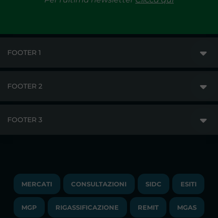
FOOTER 1
FOOTER 2
GME
MERCATI
FOOTER 3
DISCLAIMER
ACCESSO AI MERCATI
PRIVACY
ESITI
TRAYPORT GAS
COPYRIGHT
MONITORAGGIO E REMIT
TRAYPORT M. ELETTRICO
LAVORA CON NOI
MERCATI
CONSULTAZIONI
SIDC
ESITI
PUBBLICAZIONI
LIQUIDITY PROVIDERS
CONTATTI
MGP
RIGASSIFICAZIONE
COMUNICATI/NEWS
REMIT
MGAS
EVENTI