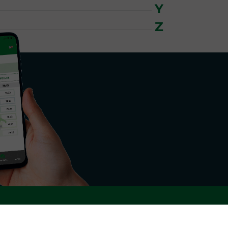
Y
Z
spacciamento per il mantenimento in tempo
rva
secondaria di potenza, tenendo conto
nciamento e redispacciamento.
tori nel sistema informatico, ordinate in
all'ingrosso. La gestione economica della
amento, come definito nella disciplina del