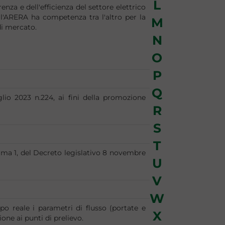
L
nza e dell'efficienza del settore elettrico
, l'ARERA ha competenza tra l'altro per la
M
di mercato.
N
O
P
Q
glio 2023 n.224, ai fini della promozione
R
S
T
mma 1, del Decreto legislativo 8 novembre
U
V
W
po reale i parametri di flusso (portate e
X
one ai punti di prelievo.