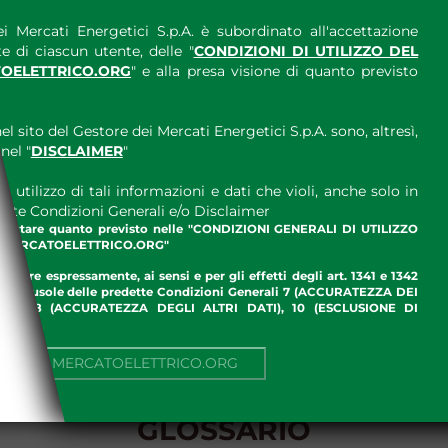
i Mercati Energetici S.p.A. è subordinato all'accettazione
e di ciascun utente, delle "
CONDIZIONI DI UTILIZZO DEL
OELETTRICO.ORG
" e alla presa visione di quanto previsto
el sito del Gestore dei Mercati Energetici S.p.A. sono, altresì,
nel "
DISCLAIMER
"
 utilizzo di tali informazioni e dati che violi, anche solo in
ette Condizioni Generali e/o Disclaimer
ccettare quanto previsto nelle "CONDIZIONI GENERALI DI UTILIZZO
.MERCATOELETTRICO.ORG"
ettare espressamente, ai sensi e per gli effetti degli art. 1341 e 1342
enti clausole delle predette Condizioni Generali 7 (ACCURATEZZA DEI
ME), 8 (ACCURATEZZA DEGLI ALTRI DATI), 10 (ESCLUSIONE DI
I)
NUA SU MERCATOELETTRICO.ORG
GLOSSARIO