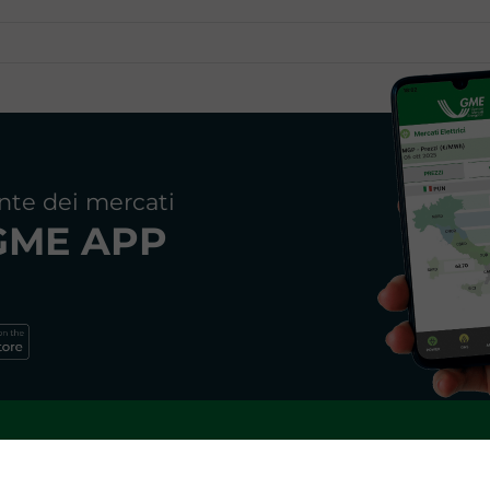
 servizio di dispacciamento, diretto a impartire ordini di di
i nel sistema elettrico nazionale e degli opportuni
Margini
di
Rise
ine
Terna S.p.A.
acquista i relativi servizi sul Mercato per il bila
nte dei mercati
to l'insieme delle proposte di negoziazione immesse dagli opera
GME APP
 domanda e offerta per la compravendita dell'energia elettrica 
t. 5 del d.lgs. 79/99.
 ha concluso con Terna un contratto per il servizio di dispacci
Newsletter GME