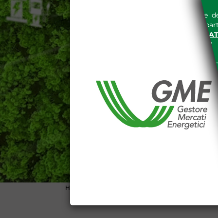
L'accesso al sito del Gestore de
espressa e senza riserve, da part
SITO INTERNET WWW.MERCAT
nella "
INFORMATIVA PRIVACY
"
Le informazioni e i dati presenti n
tutelati secondo quanto previsto 
E' espressamente vietato qualsiasi
parte, quanto previsto nelle sudd
Dichiaro di conoscere e a
DEL SITO INTERNET WWW
Dichiaro di conoscere e acc
del codice civile, le segu
DATI PUBBLICATI DAL G
GARANZIA), 13 (VARIAZION
CONTI
Home
>
Glossario