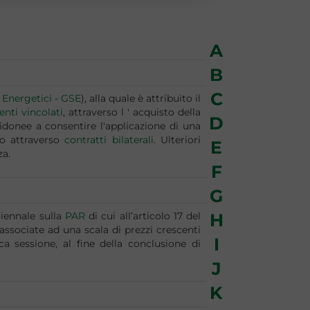
A
B
C
 Energetici
-
GSE
), alla quale è attribuito il
ienti vincolati
, attraverso l ' acquisto della
D
 idonee a consentire l'applicazione di una
o attraverso
contratti bilaterali
. Ulteriori
E
za.
F
G
riennale sulla
PAR
di cui all’articolo 17 del
H
associate ad una scala di prezzi crescenti
I
a sessione, al fine della conclusione di
J
K