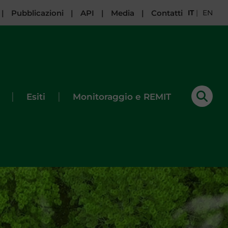
|
Pubblicazioni
|
API
|
Media
|
Contatti
IT
|
EN
|
|
Esiti
Monitoraggio e REMIT