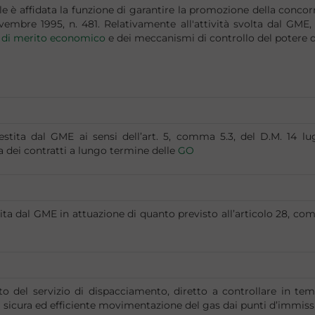
e è affidata la funzione di garantire la promozione della concorre
novembre 1995, n. 481. Relativamente all'attività svolta dal GME
 di merito economico
e dei meccanismi di controllo del potere 
stita dal GME ai sensi dell’art. 5, comma 5.3, del D.M. 14 lu
ula dei contratti a lungo termine delle
GO
ita dal GME in attuazione di quanto previsto all’articolo 28, co
o del servizio di dispacciamento, diretto a controllare in tem
 la sicura ed efficiente movimentazione del gas dai punti d’immissi