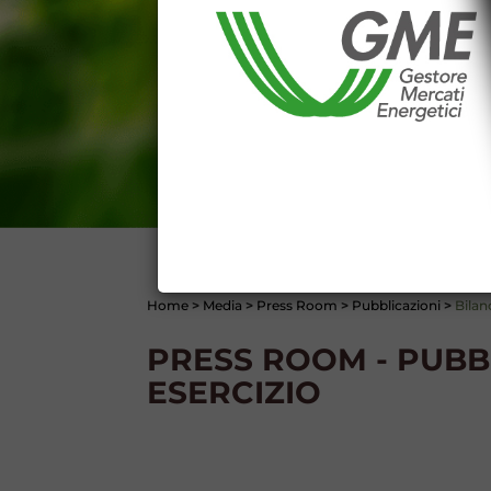
E' espressamente vietato qualsiasi
parte, quanto previsto nelle sudd
Dichiaro di conoscere e a
DEL SITO INTERNET WWW
Dichiaro di conoscere e acc
del codice civile, le segu
DATI PUBBLICATI DAL G
GARANZIA), 13 (VARIAZION
CONTI
Home
>
Media
>
Press Room
>
Pubblicazioni
>
Bilan
PRESS ROOM - PUBBL
ESERCIZIO