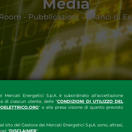
Media
Room - Pubblicazioni - Bilanci di Es
i Mercati Energetici S.p.A. è subordinato all'accettazione
e di ciascun utente, delle "
CONDIZIONI DI UTILIZZO DEL
OELETTRICO.ORG
" e alla presa visione di quanto previsto
el sito del Gestore dei Mercati Energetici S.p.A. sono, altresì,
nel "
DISCLAIMER
"