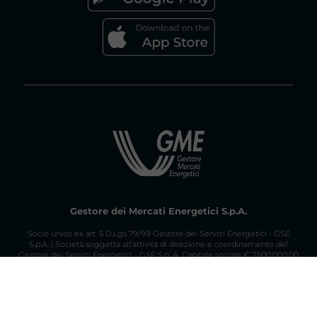
Gestore dei Mercati Energetici S.p.A.
Socio unico ex art. 5 D.Lgs 79/99 Gestore dei Servizi Energetici - GSE
S.p.A. | Società soggetta all'attività di direzione e coordinamento del
Gestore dei Servizi Energetici - GSE S.p. A. Capitale sociale € 7.500.000,00
iv. | Sede Legale: Viale Maresciallo Pilsudski 122/124 - 00197 Roma | Tel.
06.80121 Reg. Imprese di Roma, P.IVA e C.F. 06208031002 R.E.A. di Roma
n. 953866
PEC gme@pec.mercatoelettrico.org