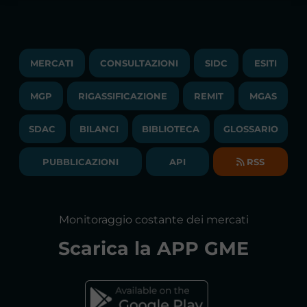
PRIVACY
ESITI
TRAYPORT GAS
COPYRIGHT
MONITORAGGIO E REMIT
TRAYPORT M. ELETTRICO
LAVORA CON NOI
MERCATI
CONSULTAZIONI
SIDC
ESITI
PUBBLICAZIONI
LIQUIDITY PROVIDERS
CONTATTI
MGP
RIGASSIFICAZIONE
COMUNICATI/NEWS
REMIT
MGAS
EVENTI
BANDI DI GARA E CONTRATTI
NEWSLETTER
SDAC
BILANCI
BIBLIOTECA
GLOSSARIO
BIBLIOTECA
SOCIETA' TRASPARENTE
BILANCI DI ESERCIZIO
PUBBLICAZIONI
API
RSS
GLOSSARIO
RELAZIONI ANNUALI
MAPPA DEL SITO
CONSULTAZIONI
Monitoraggio costante dei mercati
DICHIARAZIONE DI ACCESSIBILITÀ
Scarica la
APP GME
FAQs MERCATO ELETTRICO
FAQs MERCATO GAS