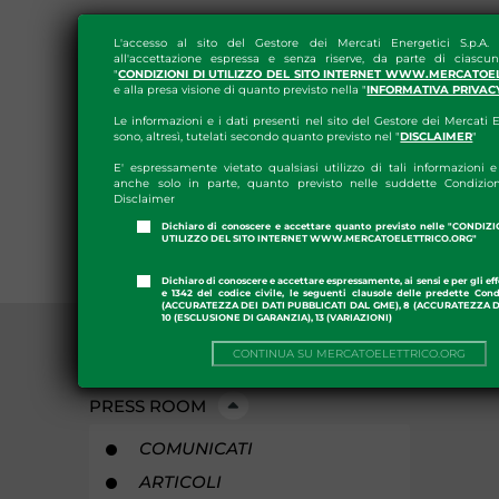
L'accesso al sito del Gestore dei Mercati Energetici S.p.A.
all'accettazione espressa e senza riserve, da parte di ciascun
"
CONDIZIONI DI UTILIZZO DEL SITO INTERNET WWW.MERCATOE
e alla presa visione di quanto previsto nella "
INFORMATIVA PRIVAC
Le informazioni e i dati presenti nel sito del Gestore dei Mercati E
sono, altresì, tutelati secondo quanto previsto nel "
DISCLAIMER
"
E' espressamente vietato qualsiasi utilizzo di tali informazioni e 
anche solo in parte, quanto previsto nelle suddette Condizion
Disclaimer
Dichiaro di conoscere e accettare quanto previsto nelle "CONDIZ
UTILIZZO DEL SITO INTERNET WWW.MERCATOELETTRICO.ORG"
Dichiaro di conoscere e accettare espressamente, ai sensi e per gli effe
e 1342 del codice civile, le seguenti clausole delle predette Cond
(ACCURATEZZA DEI DATI PUBBLICATI DAL GME), 8 (ACCURATEZZA DE
10 (ESCLUSIONE DI GARANZIA), 13 (VARIAZIONI)
CONTINUA SU MERCATOELETTRICO.ORG
PRESS ROOM
COMUNICATI
ARTICOLI