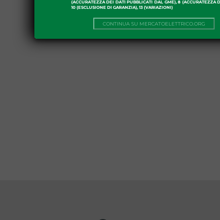
(ACCURATEZZA DEI DATI PUBBLICATI DAL GME), 8 (ACCURATEZZA DE
10 (ESCLUSIONE DI GARANZIA), 13 (VARIAZIONI)
CONTINUA SU MERCATOELETTRICO.ORG