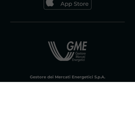
Gestore dei Mercati Energetici S.p.A.
Socio unico ex art. 5 D.Lgs 79/99 Gestore dei Servizi Energetici - GSE
S.p.A. | Società soggetta all'attività di direzione e coordinamento del
Gestore dei Servizi Energetici - GSE S.p. A. Capitale sociale € 7.500.000,00
iv. | Sede Legale: Viale Maresciallo Pilsudski 122/124 - 00197 Roma | Tel.
06.80121 Reg. Imprese di Roma, P.IVA e C.F. 06208031002 R.E.A. di Roma
n. 953866
PEC gme@pec.mercatoelettrico.org