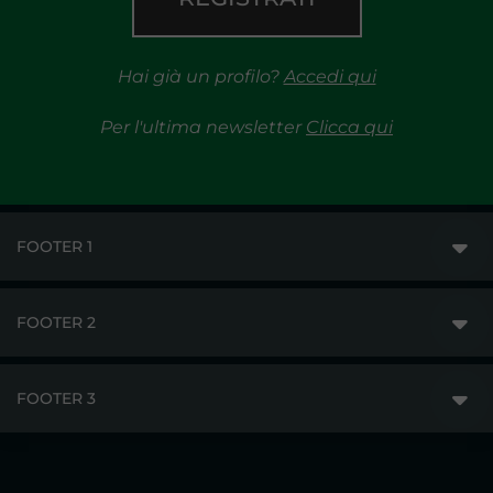
Hai già un profilo?
Accedi qui
Per l'ultima newsletter
Clicca qui
FOOTER 1
FOOTER 2
GME
MERCATI
FOOTER 3
DISCLAIMER
ACCESSO AI MERCATI
PRIVACY
ESITI
TRAYPORT GAS
COPYRIGHT