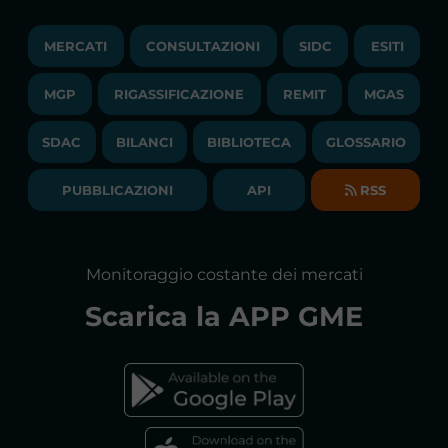
MONITORAGGIO E REMIT
TRAYPORT M. ELETTRICO
LAVORA CON NOI
MERCATI
CONSULTAZIONI
SIDC
ESITI
PUBBLICAZIONI
LIQUIDITY PROVIDERS
CONTATTI
MGP
RIGASSIFICAZIONE
COMUNICATI/NEWS
REMIT
MGAS
EVENTI
BANDI DI GARA E CONTRATTI
NEWSLETTER
SDAC
BILANCI
BIBLIOTECA
GLOSSARIO
BIBLIOTECA
SOCIETA' TRASPARENTE
BILANCI DI ESERCIZIO
PUBBLICAZIONI
API
RSS
GLOSSARIO
RELAZIONI ANNUALI
MAPPA DEL SITO
CONSULTAZIONI
Monitoraggio costante dei mercati
DICHIARAZIONE DI ACCESSIBILITÀ
Scarica la
APP GME
FAQs MERCATO ELETTRICO
FAQs MERCATO GAS