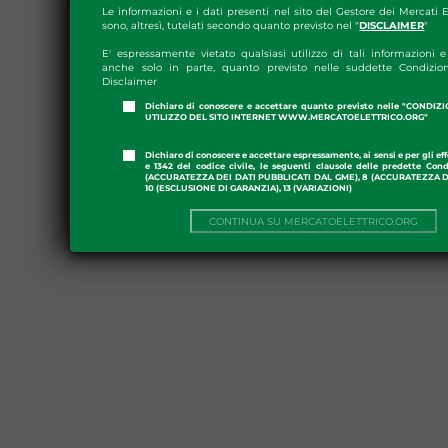
Le informazioni e i dati presenti nel sito del Gestore dei Mercati E
sono, altresì, tutelati secondo quanto previsto nel "
DISCLAIMER
"
E' espressamente vietato qualsiasi utilizzo di tali informazioni e 
anche solo in parte, quanto previsto nelle suddette Condizion
Disclaimer
Dichiaro di conoscere e accettare quanto previsto nelle "CONDIZ
UTILIZZO DEL SITO INTERNET WWW.MERCATOELETTRICO.ORG"
Dichiaro di conoscere e accettare espressamente, ai sensi e per gli effe
e 1342 del codice civile, le seguenti clausole delle predette Cond
(ACCURATEZZA DEI DATI PUBBLICATI DAL GME), 8 (ACCURATEZZA DE
10 (ESCLUSIONE DI GARANZIA), 13 (VARIAZIONI)
CONTINUA SU MERCATOELETTRICO.ORG