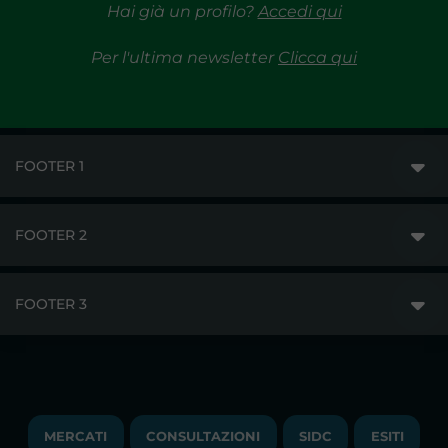
Hai già un profilo?
Accedi qui
Per l'ultima newsletter
Clicca qui
FOOTER 1
FOOTER 2
GME
MERCATI
FOOTER 3
DISCLAIMER
ACCESSO AI MERCATI
PRIVACY
ESITI
TRAYPORT GAS
COPYRIGHT
MONITORAGGIO E REMIT
TRAYPORT M. ELETTRICO
LAVORA CON NOI
MERCATI
CONSULTAZIONI
SIDC
ESITI
PUBBLICAZIONI