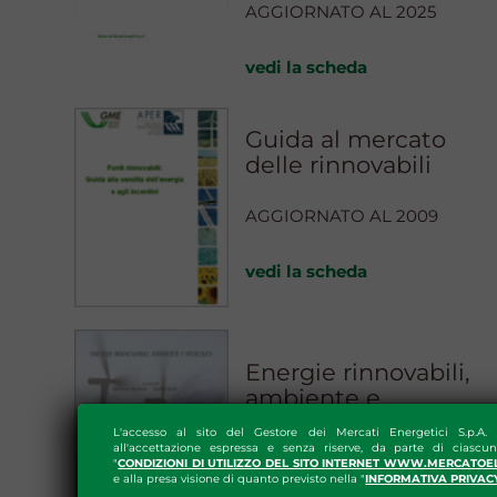
AGGIORNATO AL 2025
vedi la scheda
Guida al mercato
delle rinnovabili
AGGIORNATO AL 2009
vedi la scheda
Energie rinnovabili,
ambiente e
mercato
L'accesso al sito del Gestore dei Mercati Energetici S.p.A.
all'accettazione espressa e senza riserve, da parte di ciascun
"
CONDIZIONI DI UTILIZZO DEL SITO INTERNET WWW.MERCATOE
e alla presa visione di quanto previsto nella "
INFORMATIVA PRIVAC
vedi la scheda