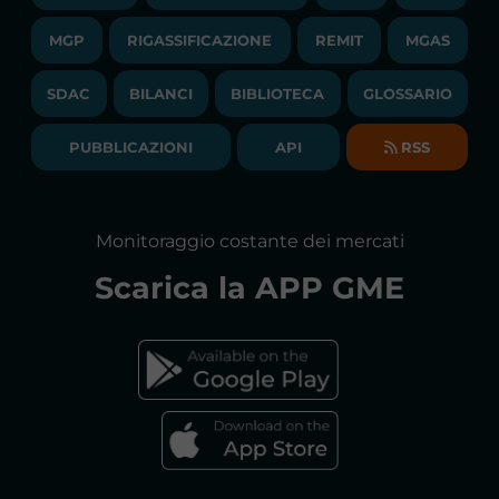
LIQUIDITY PROVIDERS
CONTATTI
MGP
RIGASSIFICAZIONE
COMUNICATI/NEWS
REMIT
MGAS
EVENTI
BANDI DI GARA E CONTRATTI
NEWSLETTER
SDAC
BILANCI
BIBLIOTECA
GLOSSARIO
BIBLIOTECA
SOCIETA' TRASPARENTE
BILANCI DI ESERCIZIO
PUBBLICAZIONI
API
RSS
GLOSSARIO
RELAZIONI ANNUALI
MAPPA DEL SITO
CONSULTAZIONI
Monitoraggio costante dei mercati
DICHIARAZIONE DI ACCESSIBILITÀ
Scarica la
APP GME
FAQs MERCATO ELETTRICO
FAQs MERCATO GAS