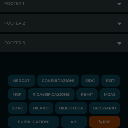
FOOTER 1
FOOTER 2
GME
MERCATI
FOOTER 3
DISCLAIMER
ACCESSO AI MERCATI
PRIVACY
ESITI
TRAYPORT GAS
COPYRIGHT
MONITORAGGIO E REMIT
TRAYPORT M. ELETTRICO
LAVORA CON NOI
MERCATI
CONSULTAZIONI
SIDC
ESITI
PUBBLICAZIONI
LIQUIDITY PROVIDERS
CONTATTI
MGP
RIGASSIFICAZIONE
COMUNICATI/NEWS
REMIT
MGAS
EVENTI
BANDI DI GARA E CONTRATTI
NEWSLETTER
SDAC
BILANCI
BIBLIOTECA
GLOSSARIO
BIBLIOTECA
SOCIETA' TRASPARENTE
BILANCI DI ESERCIZIO
PUBBLICAZIONI
API
RSS
GLOSSARIO