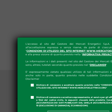
L'accesso al sito del Gestore dei Mercati Energetici S.p.A.
all'accettazione espressa e senza riserve, da parte di ciascun
"
CONDIZIONI DI UTILIZZO DEL SITO INTERNET WWW.MERCATOE
e alla presa visione di quanto previsto nella "
INFORMATIVA PRIVAC
Le informazioni e i dati presenti nel sito del Gestore dei Mercati E
sono, altresì, tutelati secondo quanto previsto nel "
DISCLAIMER
"
E' espressamente vietato qualsiasi utilizzo di tali informazioni e 
anche solo in parte, quanto previsto nelle suddette Condizion
Disclaimer
Dichiaro di conoscere e accettare quanto previsto nelle "CONDIZ
UTILIZZO DEL SITO INTERNET WWW.MERCATOELETTRICO.ORG"
PRESS ROOM
Dichiaro di conoscere e accettare espressamente, ai sensi e per gli effe
e 1342 del codice civile, le seguenti clausole delle predette Cond
GME APP
(ACCURATEZZA DEI DATI PUBBLICATI DAL GME), 8 (ACCURATEZZA DE
10 (ESCLUSIONE DI GARANZIA), 13 (VARIAZIONI)