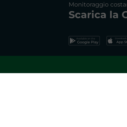
Monitoraggio costa
Scarica la
Effettua la registrazion