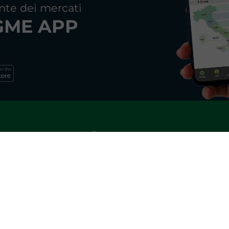
nte dei mercati
GME APP
Newsletter GME
e e ricevi gli aggiornamenti mensili sui principali tre
REGISTRATI