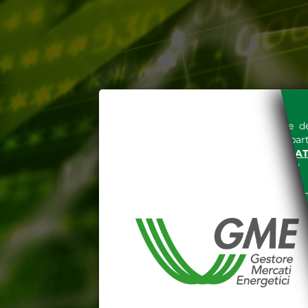
L'accesso al sito del Gestore de
espressa e senza riserve, da part
SITO INTERNET WWW.MERCAT
nella "
INFORMATIVA PRIVACY
"
Le informazioni e i dati presenti n
tutelati secondo quanto previsto 
E' espressamente vietato qualsiasi
parte, quanto previsto nelle sudd
Dichiaro di conoscere e a
DEL SITO INTERNET WWW
Dichiaro di conoscere e acc
del codice civile, le segu