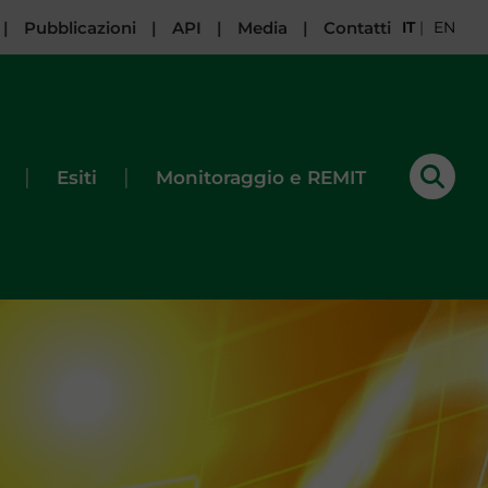
|
Pubblicazioni
|
API
|
Media
|
Contatti
IT
|
EN
|
|
Esiti
Monitoraggio e REMIT