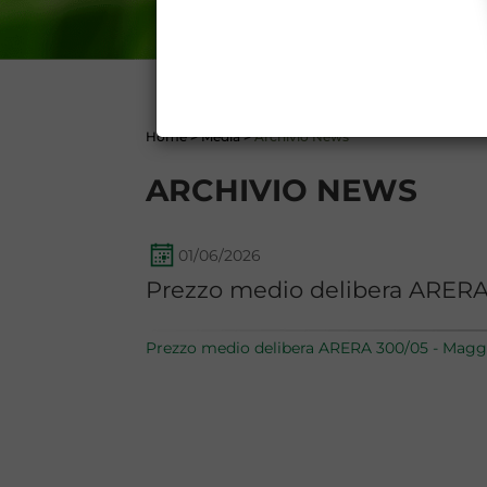
DATI PUBBLICATI DAL G
GARANZIA), 13 (VARIAZION
CONTI
Home
>
Media
>
Archivio News
ARCHIVIO NEWS
01/06/2026
Prezzo medio delibera ARERA
Prezzo medio delibera ARERA 300/05 - Magg