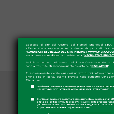
L'accesso al sito del Gestore dei Mercati Energetici S.p.A.
all'accettazione espressa e senza riserve, da parte di ciascun
"
CONDIZIONI DI UTILIZZO DEL SITO INTERNET WWW.MERCATOE
e alla presa visione di quanto previsto nella "
INFORMATIVA PRIVAC
Le informazioni e i dati presenti nel sito del Gestore dei Mercati E
sono, altresì, tutelati secondo quanto previsto nel "
DISCLAIMER
"
E' espressamente vietato qualsiasi utilizzo di tali informazioni e 
anche solo in parte, quanto previsto nelle suddette Condizion
Disclaimer
Dichiaro di conoscere e accettare quanto previsto nelle "CONDIZ
UTILIZZO DEL SITO INTERNET WWW.MERCATOELETTRICO.ORG"
PRESS ROOM
Dichiaro di conoscere e accettare espressamente, ai sensi e per gli effe
e 1342 del codice civile, le seguenti clausole delle predette Cond
GME APP
(ACCURATEZZA DEI DATI PUBBLICATI DAL GME), 8 (ACCURATEZZA DE
10 (ESCLUSIONE DI GARANZIA), 13 (VARIAZIONI)