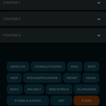
FOOTER 1
FOOTER 2
GME
MERCATI
FOOTER 3
DISCLAIMER
ACCESSO AI MERCATI
PRIVACY
ESITI
TRAYPORT GAS
COPYRIGHT
MONITORAGGIO E REMIT
TRAYPORT M. ELETTRICO
LAVORA CON NOI
MERCATI
CONSULTAZIONI
SIDC
ESITI
PUBBLICAZIONI
LIQUIDITY PROVIDERS
CONTATTI
MGP
RIGASSIFICAZIONE
COMUNICATI/NEWS
REMIT
MGAS
EVENTI
BANDI DI GARA E CONTRATTI
NEWSLETTER
SDAC
BILANCI
BIBLIOTECA
GLOSSARIO
BIBLIOTECA
SOCIETA' TRASPARENTE
BILANCI DI ESERCIZIO
PUBBLICAZIONI
API
RSS
GLOSSARIO