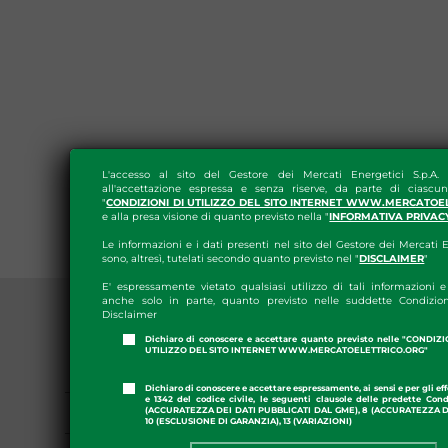
L'accesso al sito del Gestore dei Mercati Energetici S.p.A.
all'accettazione espressa e senza riserve, da parte di ciascun
"
CONDIZIONI DI UTILIZZO DEL SITO INTERNET WWW.MERCATOE
e alla presa visione di quanto previsto nella "
INFORMATIVA PRIVAC
Le informazioni e i dati presenti nel sito del Gestore dei Mercati E
sono, altresì, tutelati secondo quanto previsto nel "
DISCLAIMER
"
E' espressamente vietato qualsiasi utilizzo di tali informazioni e 
anche solo in parte, quanto previsto nelle suddette Condizion
Disclaimer
Dichiaro di conoscere e accettare quanto previsto nelle "CONDIZ
UTILIZZO DEL SITO INTERNET WWW.MERCATOELETTRICO.ORG"
PRESS ROOM
Dichiaro di conoscere e accettare espressamente, ai sensi e per gli effe
e 1342 del codice civile, le seguenti clausole delle predette Cond
GME APP
(ACCURATEZZA DEI DATI PUBBLICATI DAL GME), 8 (ACCURATEZZA DE
10 (ESCLUSIONE DI GARANZIA), 13 (VARIAZIONI)