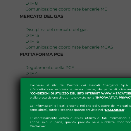
DTF 8
Comunicazione coordinate bancarie ME
MERCATO DEL GAS
Disciplina del mercato del gas
DTF 15
DTF 16
Comunicazione coordinate bancarie MGAS
PIATTAFORMA PCE
Regolamento della PCE
DTF 4
DTF 6
Comunicazione coordinate bancarie PCE
L'accesso al sito del Gestore dei Mercati Energetici S.p.A.
all'accettazione espressa e senza riserve, da parte di ciascun
Si riporta inoltre la versione aggiornata del
"
CONDIZIONI DI UTILIZZO DEL SITO INTERNET WWW.MERCATOE
e alla presa visione di quanto previsto nella "
INFORMATIVA PRIVAC
Calendario di
settlement
valido per la
Le informazioni e i dati presenti nel sito del Gestore dei Mercati E
regolazione dei pagamenti su ME, MGAS e PCE,
sono, altresì, tutelati secondo quanto previsto nel "
DISCLAIMER
"
secondo le nuove disposizioni applicabili.
E' espressamente vietato qualsiasi utilizzo di tali informazioni e 
anche solo in parte, quanto previsto nelle suddette Condizion
Disclaimer