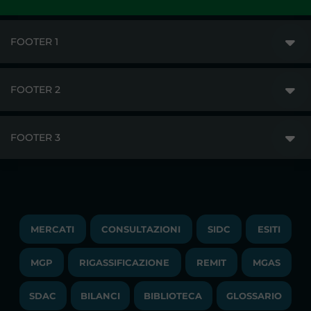
FOOTER 1
FOOTER 2
GME
MERCATI
FOOTER 3
DISCLAIMER
ACCESSO AI MERCATI
PRIVACY
ESITI
TRAYPORT GAS
COPYRIGHT
MONITORAGGIO E REMIT
TRAYPORT M. ELETTRICO
LAVORA CON NOI
MERCATI
CONSULTAZIONI
SIDC
ESITI
PUBBLICAZIONI
LIQUIDITY PROVIDERS
CONTATTI
MGP
RIGASSIFICAZIONE
COMUNICATI/NEWS
REMIT
MGAS
EVENTI
BANDI DI GARA E CONTRATTI
NEWSLETTER
SDAC
BILANCI
BIBLIOTECA
GLOSSARIO
BIBLIOTECA
SOCIETA' TRASPARENTE