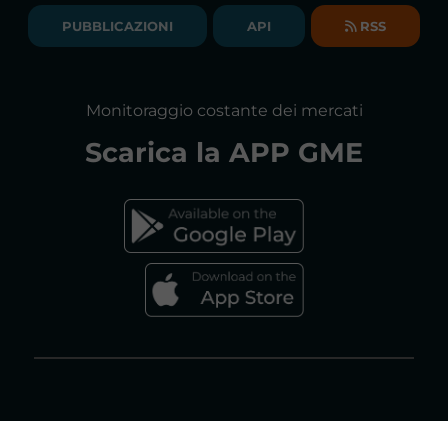
BILANCI DI ESERCIZIO
PUBBLICAZIONI
API
RSS
GLOSSARIO
RELAZIONI ANNUALI
MAPPA DEL SITO
CONSULTAZIONI
Monitoraggio costante dei mercati
DICHIARAZIONE DI ACCESSIBILITÀ
Scarica la
APP GME
FAQs MERCATO ELETTRICO
FAQs MERCATO GAS