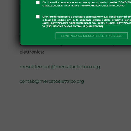
Per maggiori approfondimenti si invitano gli
Dichiaro di conoscere e accettare quanto previsto nelle "CONDIZ
UTILIZZO DEL SITO INTERNET WWW.MERCATOELETTRICO.ORG"
operatori a consultare la documentazione e le
Dichiaro di conoscere e accettare espressamente, ai sensi e per gli effe
apposite sezioni del sito internet del GME.
e 1342 del codice civile, le seguenti clausole delle predette Cond
(ACCURATEZZA DEI DATI PUBBLICATI DAL GME), 8 (ACCURATEZZA DE
10 (ESCLUSIONE DI GARANZIA), 13 (VARIAZIONI)
Per qualsiasi informazione, è possibile
CONTINUA SU MERCATOELETTRICO.ORG
contattare i seguenti indirizzi di posta
elettronica:
mesettlement@mercatoelettrico.org
contab@mercatoelettrico.org