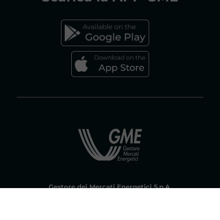
FAQs MERCATO GAS
Gestore dei Mercati Energetici S.p.A.
Socio unico ex art. 5 D.Lgs 79/99 Gestore dei Servizi Energetici - GSE
S.p.A. | Società soggetta all'attività di direzione e coordinamento del
Gestore dei Servizi Energetici - GSE S.p. A. Capitale sociale € 7.500.000,00