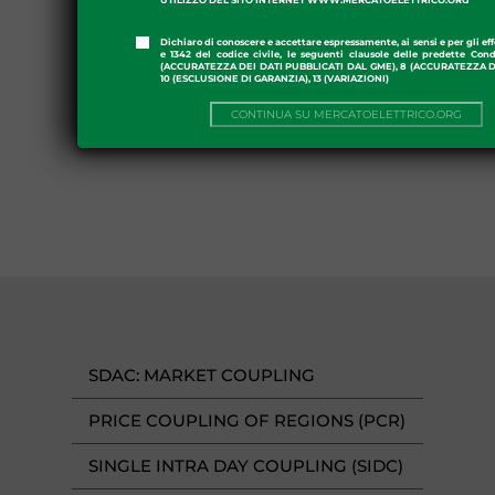
Dichiaro di conoscere e accettare espressamente, ai sensi e per gli effe
e 1342 del codice civile, le seguenti clausole delle predette Cond
(ACCURATEZZA DEI DATI PUBBLICATI DAL GME), 8 (ACCURATEZZA DE
10 (ESCLUSIONE DI GARANZIA), 13 (VARIAZIONI)
CONTINUA SU MERCATOELETTRICO.ORG
SDAC: MARKET COUPLING
PRICE COUPLING OF REGIONS (PCR)
SINGLE INTRA DAY COUPLING (SIDC)