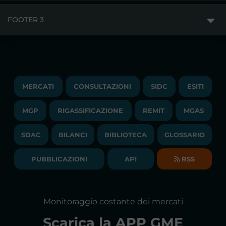
MERCATI
FOOTER 3
DISCLAIMER
ACCESSO AI MERCATI
PRIVACY
ESITI
TRAYPORT GAS
COPYRIGHT
MONITORAGGIO E REMIT
TRAYPORT M. ELETTRICO
LAVORA CON NOI
MERCATI
CONSULTAZIONI
SIDC
ESITI
PUBBLICAZIONI
LIQUIDITY PROVIDERS
CONTATTI
MGP
RIGASSIFICAZIONE
COMUNICATI/NEWS
REMIT
MGAS
EVENTI
BANDI DI GARA E CONTRATTI
NEWSLETTER
SDAC
BILANCI
BIBLIOTECA
GLOSSARIO
BIBLIOTECA
SOCIETA' TRASPARENTE
BILANCI DI ESERCIZIO
PUBBLICAZIONI
API
RSS
GLOSSARIO
RELAZIONI ANNUALI
MAPPA DEL SITO
CONSULTAZIONI
Monitoraggio costante dei mercati
DICHIARAZIONE DI ACCESSIBILITÀ
Scarica la
APP GME
FAQs MERCATO ELETTRICO