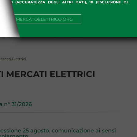
ME), 8 (ACCURATEZZA DEGLI ALTRI DATI), 10 (ESCLUSIONE DI
I)
NUA SU MERCATOELETTRICO.ORG
rcati Elettrici
I MERCATI ELETTRICI
na n° 31/2026
 sessione 25 agosto: comunicazione ai sensi
regolamento