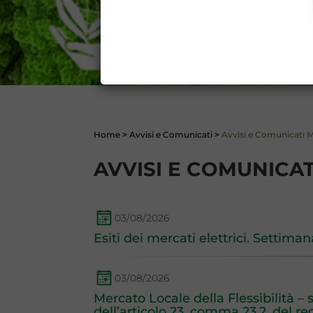
DATI PUBBLICATI DAL G
GARANZIA), 13 (VARIAZION
CONTI
Home
>
Avvisi e Comunicati
>
Avvisi e Comunicati Me
AVVISI E COMUNICAT
03/08/2026
Esiti dei mercati elettrici. Settima
03/08/2026
Mercato Locale della Flessibilità –
dell’articolo 23, comma 23.2, del 