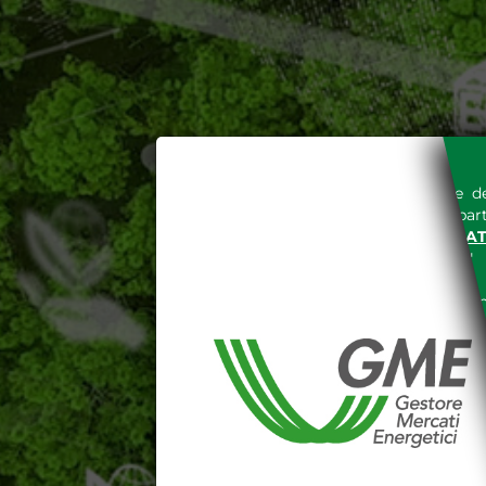
L'accesso al sito del Gestore de
espressa e senza riserve, da part
SITO INTERNET WWW.MERCAT
nella "
INFORMATIVA PRIVACY
"
Le informazioni e i dati presenti n
tutelati secondo quanto previsto 
E' espressamente vietato qualsiasi
parte, quanto previsto nelle sudd
Dichiaro di conoscere e a
DEL SITO INTERNET WWW
Dichiaro di conoscere e acc
del codice civile, le segu