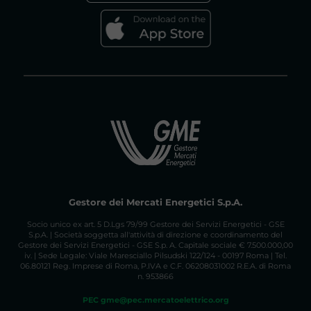
Gestore dei Mercati Energetici S.p.A.
Socio unico ex art. 5 D.Lgs 79/99 Gestore dei Servizi Energetici - GSE
S.p.A. | Società soggetta all'attività di direzione e coordinamento del
Gestore dei Servizi Energetici - GSE S.p. A. Capitale sociale € 7.500.000,00
iv. | Sede Legale: Viale Maresciallo Pilsudski 122/124 - 00197 Roma | Tel.
06.80121 Reg. Imprese di Roma, P.IVA e C.F. 06208031002 R.E.A. di Roma
n. 953866
PEC gme@pec.mercatoelettrico.org