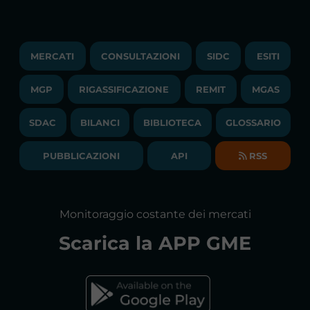
ESITI
TRAYPORT GAS
COPYRIGHT
MONITORAGGIO E REMIT
TRAYPORT M. ELETTRICO
LAVORA CON NOI
MERCATI
CONSULTAZIONI
SIDC
ESITI
PUBBLICAZIONI
LIQUIDITY PROVIDERS
CONTATTI
MGP
RIGASSIFICAZIONE
COMUNICATI/NEWS
REMIT
MGAS
EVENTI
BANDI DI GARA E CONTRATTI
NEWSLETTER
SDAC
BILANCI
BIBLIOTECA
GLOSSARIO
BIBLIOTECA
SOCIETA' TRASPARENTE
BILANCI DI ESERCIZIO
PUBBLICAZIONI
API
RSS
GLOSSARIO
RELAZIONI ANNUALI
MAPPA DEL SITO
CONSULTAZIONI
Monitoraggio costante dei mercati
DICHIARAZIONE DI ACCESSIBILITÀ
Scarica la
APP GME
FAQs MERCATO ELETTRICO
FAQs MERCATO GAS