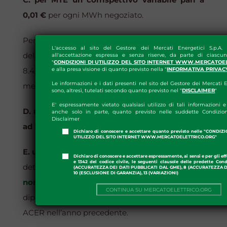
0,01 €
per ogni MWh negoziato.
Per i servizi di trasmissione ad ACER dei dati e
L'accesso al sito del Gestore dei Mercati Energetici S.p.A.
delle informazioni di cui all’Articolo 8, comma
all'accettazione espressa e senza riserve, da parte di ciascun
"
CONDIZIONI DI UTILIZZO DEL SITO INTERNET WWW.MERCATOE
8.4, della Disciplina ME, gli operatori del
e alla presa visione di quanto previsto nella "
INFORMATIVA PRIVAC
Le informazioni e i dati presenti nel sito del Gestore dei Mercati E
mercato elettrico versano, inoltre:
sono, altresì, tutelati secondo quanto previsto nel "
DISCLAIMER
"
E' espressamente vietato qualsiasi utilizzo di tali informazioni e 
D. un corrispettivo fisso annuo OMPR ME pari
anche solo in parte, quanto previsto nelle suddette Condizion
Disclaimer
ad Euro 300,00;
Dichiaro di conoscere e accettare quanto previsto nelle "CONDIZ
UTILIZZO DEL SITO INTERNET WWW.MERCATOELETTRICO.ORG"
E. un corrispettivo variabile records
based-fee
Dichiaro di conoscere e accettare espressamente, ai sensi e per gli effe
e 1342 del codice civile, le seguenti clausole delle predette Cond
determinato sulla base di quanto previsto dalla
(ACCURATEZZA DEI DATI PUBBLICATI DAL GME), 8 (ACCURATEZZA DE
10 (ESCLUSIONE DI GARANZIA), 13 (VARIAZIONI)
normativa UE di volta in volta vigente
e
CONTINUA SU MERCATOELETTRICO.ORG
dipendente dal numero di
record
trasmessi ad
ACER nell’anno precedente.