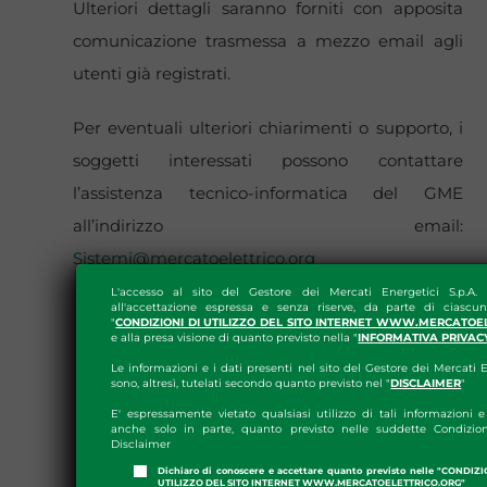
Ulteriori dettagli saranno forniti con apposita
comunicazione trasmessa a mezzo email agli
utenti già registrati.
Per eventuali ulteriori chiarimenti o supporto, i
soggetti interessati possono contattare
l’assistenza tecnico-informatica del GME
all’indirizzo email:
Sistemi@mercatoelettrico.org
L'accesso al sito del Gestore dei Mercati Energetici S.p.A.
all'accettazione espressa e senza riserve, da parte di ciascun
"
CONDIZIONI DI UTILIZZO DEL SITO INTERNET WWW.MERCATOE
e alla presa visione di quanto previsto nella "
INFORMATIVA PRIVAC
Le informazioni e i dati presenti nel sito del Gestore dei Mercati E
sono, altresì, tutelati secondo quanto previsto nel "
DISCLAIMER
"
E' espressamente vietato qualsiasi utilizzo di tali informazioni e 
anche solo in parte, quanto previsto nelle suddette Condizion
Disclaimer
Dichiaro di conoscere e accettare quanto previsto nelle "CONDIZ
UTILIZZO DEL SITO INTERNET WWW.MERCATOELETTRICO.ORG"