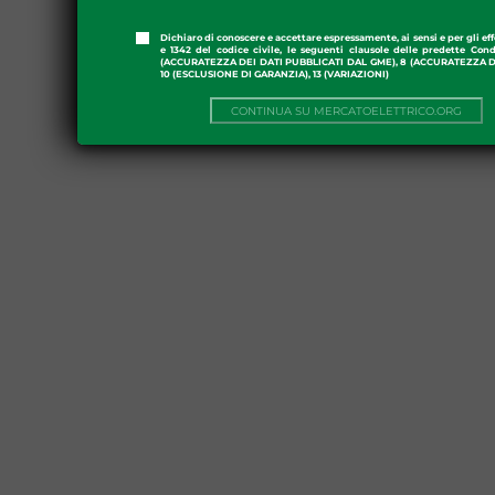
Dichiaro di conoscere e accettare espressamente, ai sensi e per gli effe
e 1342 del codice civile, le seguenti clausole delle predette Cond
(ACCURATEZZA DEI DATI PUBBLICATI DAL GME), 8 (ACCURATEZZA DE
10 (ESCLUSIONE DI GARANZIA), 13 (VARIAZIONI)
CONTINUA SU MERCATOELETTRICO.ORG