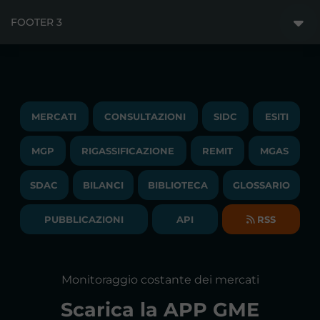
MERCATI
FOOTER 3
DISCLAIMER
ACCESSO AI MERCATI
PRIVACY
ESITI
TRAYPORT GAS
COPYRIGHT
MONITORAGGIO E REMIT
TRAYPORT M. ELETTRICO
LAVORA CON NOI
MERCATI
CONSULTAZIONI
SIDC
ESITI
PUBBLICAZIONI
LIQUIDITY PROVIDERS
CONTATTI
MGP
RIGASSIFICAZIONE
COMUNICATI/NEWS
REMIT
MGAS
EVENTI
BANDI DI GARA E CONTRATTI
NEWSLETTER
SDAC
BILANCI
BIBLIOTECA
GLOSSARIO
BIBLIOTECA
SOCIETA' TRASPARENTE
BILANCI DI ESERCIZIO
PUBBLICAZIONI
API
RSS
GLOSSARIO
RELAZIONI ANNUALI
MAPPA DEL SITO
CONSULTAZIONI
Monitoraggio costante dei mercati
DICHIARAZIONE DI ACCESSIBILITÀ
Scarica la
APP GME
FAQs MERCATO ELETTRICO