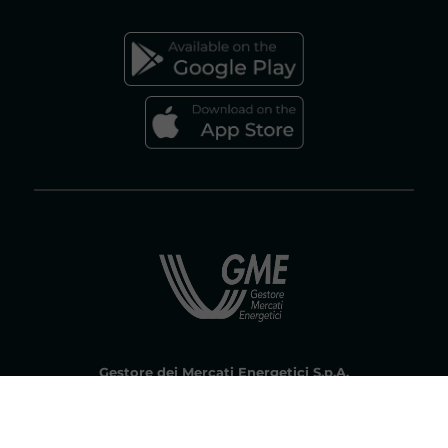
FAQs MERCATO GAS
Gestore dei Mercati Energetici S.p.A.
Socio unico ex art. 5 D.Lgs 79/99 Gestore dei Servizi Energetici - GSE
S.p.A. | Società soggetta all'attività di direzione e coordinamento del
Gestore dei Servizi Energetici - GSE S.p. A. Capitale sociale € 7.500.000,00