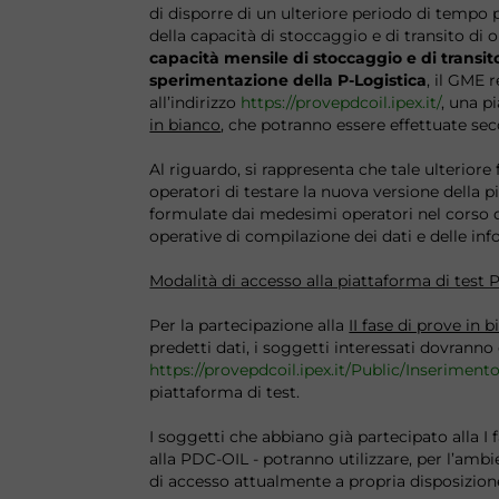
di disporre di un ulteriore periodo di tempo p
della capacità di stoccaggio e di transito di 
capacità mensile di stoccaggio e di transito 
sperimentazione della P-Logistica
, il GME 
all’indirizzo
https://provepdcoil.ipex.it/
, una p
in bianco
, che potranno essere effettuate sec
Al riguardo, si rappresenta che tale ulteriore 
operatori di testare la nuova versione della p
formulate dai medesimi operatori nel corso de
operative di compilazione dei dati e delle inf
Modalità di accesso alla piattaforma di test
Per la partecipazione alla
II fase di prove in 
predetti dati, i soggetti interessati dovrann
https://provepdcoil.ipex.it/Public/Inserimen
piattaforma di test.
I soggetti che abbiano già partecipato alla I 
alla PDC-OIL - potranno utilizzare, per l’ambie
di accesso attualmente a propria disposizion