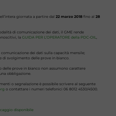
ll’intera giornata a partire dal
22 marzo 2018
fino al
28
odalità di comunicazione dei dati, il GME rende
oscitivi, la
GUIDA PER L’OPERATORE della PDC-OIL
,
lla comunicazione dei dati sulla capacità mensile;
ase di svolgimento delle prove in bianco.
rso delle prove in bianco non assumono carattere
cuna obbligazione.
rimenti o segnalazione è possibile scrivere al seguente
org
o contattare i numeri telefonici 06 8012 4530/4500.
ccaggio disponibile