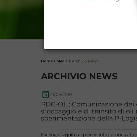
Dichiaro di conoscere e acc
del codice civile, le segu
DATI PUBBLICATI DAL G
GARANZIA), 13 (VARIAZION
CONTI
Home
>
Media
>
Archivio News
ARCHIVIO NEWS
21/03/2018
PDC-OIL: Comunicazione dei d
stoccaggio e di transito di oli
sperimentazione della P-Logi
Facendo seguito al precedente comunicato 