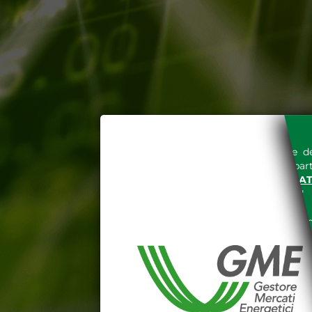
L'accesso al sito del Gestore de
espressa e senza riserve, da part
SITO INTERNET WWW.MERCAT
nella "
INFORMATIVA PRIVACY
"
Le informazioni e i dati presenti n
tutelati secondo quanto previsto 
E' espressamente vietato qualsiasi
parte, quanto previsto nelle sudd
Dichiaro di conoscere e a
DEL SITO INTERNET WWW