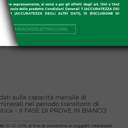
ettare espressamente, ai sensi e per gli effetti degli art. 1341 e 1342
enti clausole delle predette Condizioni Generali 7 (ACCURATEZZA DEI
ME), 8 (ACCURATEZZA DEGLI ALTRI DATI), 10 (ESCLUSIONE DI
I)
NUA SU MERCATOELETTRICO.ORG
ati sulla capacità mensile di
 minerali nel periodo transitorio di
stica – II FASE DI PROVE IN BIANCO
del
16-02-2018
,
al fine di consentire ai soggetti interessati