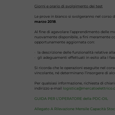
Giorni e orario di svolgimento dei test
Le prove in bianco si svolgeranno nel corso de
marzo 2018
.
Al fine di agevolare l’apprendimento delle m
nuovamente disponibile, a fini meramente con
opportunamente aggiornata con:
· la descrizione delle funzionalità relative a
· gli adeguamenti effettuati in esito alla I f
Si ricorda che le operazioni eseguite nel co
vincolante, né determinano l’insorgere di al
Per qualsiasi informazione, richiesta di chia
indirizzo e-mail
logistica@mercatoelettrico.
GUIDA PER L’OPERATORE della PDC-OIL
Allegato A Rilevazione Mensile Capacità Sto