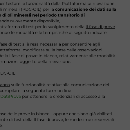
er testare le funzionalità della Piattaforma di rilevazione
oli minerali (PDC-OIL) per la
comunicazione dei dati sulla
di oli minerali nel periodo transitorio di
rende nuovamente disponibile,
iattaforma di test per lo svolgimento della
II fase di prove
ondo le modalità e le tempistiche di seguito indicate.
fase di test si è resa necessaria per consentire agli
iattaforma, modificata sulla base delle osservazioni
lla I fase di prove in bianco, relativamente alle modalità
ormazioni oggetto della rilevazione.
 PDC-OIL
bianco
sulle funzionalità relative alla comunicazione dei
o compilare la seguente
form on line
toDatiProve
per ottenere le credenziali di accesso alla
fase delle prove in bianco - oppure che siano già abilitati
nte di test della II fase di prove, le medesime credenziali
e.