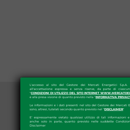
L'accesso al sito del Gestore dei Mercati Energetici S.p.A.
all'accettazione espressa e senza riserve, da parte di ciascun
"
CONDIZIONI DI UTILIZZO DEL SITO INTERNET WWW.MERCATOE
e alla presa visione di quanto previsto nella "
INFORMATIVA PRIVAC
Le informazioni e i dati presenti nel sito del Gestore dei Mercati E
DISPOSIZIONI GENERALI
sono, altresì, tutelati secondo quanto previsto nel "
DISCLAIMER
"
E' espressamente vietato qualsiasi utilizzo di tali informazioni e 
ORGANIZZAZIONE
anche solo in parte, quanto previsto nelle suddette Condizion
Disclaimer