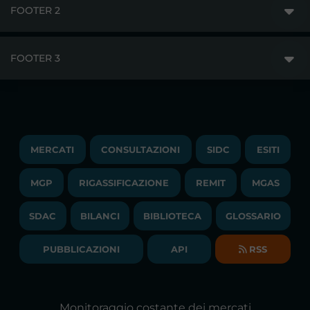
FOOTER 2
GME
MERCATI
FOOTER 3
DISCLAIMER
ACCESSO AI MERCATI
PRIVACY
ESITI
TRAYPORT GAS
COPYRIGHT
MONITORAGGIO E REMIT
TRAYPORT M. ELETTRICO
LAVORA CON NOI
MERCATI
CONSULTAZIONI
SIDC
ESITI
PUBBLICAZIONI
LIQUIDITY PROVIDERS
CONTATTI
MGP
RIGASSIFICAZIONE
COMUNICATI/NEWS
REMIT
MGAS
EVENTI
BANDI DI GARA E CONTRATTI
NEWSLETTER
SDAC
BILANCI
BIBLIOTECA
GLOSSARIO
BIBLIOTECA
SOCIETA' TRASPARENTE
BILANCI DI ESERCIZIO
PUBBLICAZIONI
API
RSS
GLOSSARIO
RELAZIONI ANNUALI
MAPPA DEL SITO
CONSULTAZIONI
Monitoraggio costante dei mercati
DICHIARAZIONE DI ACCESSIBILITÀ