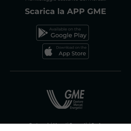
Scarica la
APP GME
FAQs MERCATO ELETTRICO
FAQs MERCATO GAS
Gestore dei Mercati Energetici S.p.A.