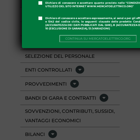
CONSULENTI E COLLABORATORI
Dichiaro di conoscere e accettare quanto previsto nelle "CONDIZ
UTILIZZO DEL SITO INTERNET WWW.MERCATOELETTRICO.ORG"
PERSONALE
Dichiaro di conoscere e accettare espressamente, ai sensi e per gli effe
e 1342 del codice civile, le seguenti clausole delle predette Cond
(ACCURATEZZA DEI DATI PUBBLICATI DAL GME), 8 (ACCURATEZZA DE
ATTIVITÀ E PROCEDIMENTI
10 (ESCLUSIONE DI GARANZIA), 13 (VARIAZIONI)
CONTINUA SU MERCATOELETTRICO.ORG
PERFORMANCE
SELEZIONE DEL PERSONALE
ENTI CONTROLLATI
PROVVEDIMENTI
BANDI DI GARA E CONTRATTI
SOVVENZIONI, CONTRIBUTI, SUSSIDI,
VANTAGGI ECONOMICI
BILANCI