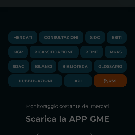
ACCESSO AI MERCATI
PRIVACY
ESITI
TRAYPORT GAS
COPYRIGHT
MONITORAGGIO E REMIT
TRAYPORT M. ELETTRICO
LAVORA CON NOI
MERCATI
CONSULTAZIONI
SIDC
ESITI
PUBBLICAZIONI
LIQUIDITY PROVIDERS
CONTATTI
MGP
RIGASSIFICAZIONE
COMUNICATI/NEWS
REMIT
MGAS
EVENTI
BANDI DI GARA E CONTRATTI
NEWSLETTER
SDAC
BILANCI
BIBLIOTECA
GLOSSARIO
BIBLIOTECA
SOCIETA' TRASPARENTE
BILANCI DI ESERCIZIO
PUBBLICAZIONI
API
RSS
GLOSSARIO
RELAZIONI ANNUALI
MAPPA DEL SITO
CONSULTAZIONI
Monitoraggio costante dei mercati
DICHIARAZIONE DI ACCESSIBILITÀ
Scarica la
APP GME
FAQs MERCATO ELETTRICO
FAQs MERCATO GAS