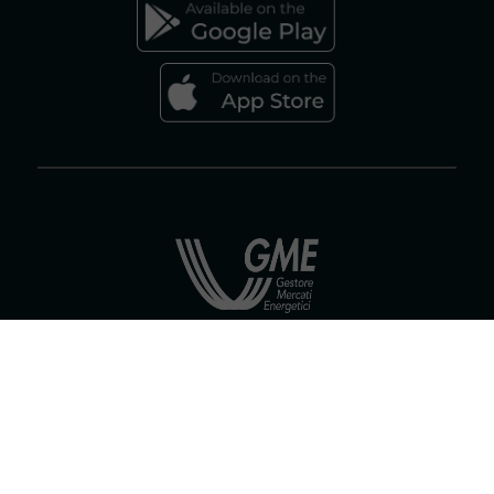
Gestore dei Mercati Energetici S.p.A.
Socio unico ex art. 5 D.Lgs 79/99 Gestore dei Servizi Energetici - GSE
S.p.A. | Società soggetta all'attività di direzione e coordinamento del
Gestore dei Servizi Energetici - GSE S.p. A. Capitale sociale € 7.500.000,00
iv. | Sede Legale: Viale Maresciallo Pilsudski 122/124 - 00197 Roma | Tel.
06.80121 Reg. Imprese di Roma, P.IVA e C.F. 06208031002 R.E.A. di Roma
n. 953866