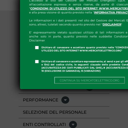
L'accesso al sito del Gestore dei Mercati Energetici S.p.A.
all'accettazione espressa e senza riserve, da parte di ciascun
"
CONDIZIONI DI UTILIZZO DEL SITO INTERNET WWW.MERCATOE
e alla presa visione di quanto previsto nella "
INFORMATIVA PRIVAC
Le informazioni e i dati presenti nel sito del Gestore dei Mercati E
sono, altresì, tutelati secondo quanto previsto nel "
DISCLAIMER
"
E' espressamente vietato qualsiasi utilizzo di tali informazioni e 
DISPOSIZIONI GENERALI
anche solo in parte, quanto previsto nelle suddette Condizion
Disclaimer
Dichiaro di conoscere e accettare quanto previsto nelle "CONDIZ
ORGANIZZAZIONE
UTILIZZO DEL SITO INTERNET WWW.MERCATOELETTRICO.ORG"
CONSULENTI E COLLABORATORI
Dichiaro di conoscere e accettare espressamente, ai sensi e per gli effe
e 1342 del codice civile, le seguenti clausole delle predette Cond
(ACCURATEZZA DEI DATI PUBBLICATI DAL GME), 8 (ACCURATEZZA DE
10 (ESCLUSIONE DI GARANZIA), 13 (VARIAZIONI)
PERSONALE
CONTINUA SU MERCATOELETTRICO.ORG
ATTIVITÀ E PROCEDIMENTI
PERFORMANCE
SELEZIONE DEL PERSONALE
ENTI CONTROLLATI