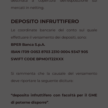
destinata a copertura dell’esposizione sui
mercati in
netting
.
DEPOSITO INFRUTTIFERO
Le coordinate bancarie del conto sul quale
effettuare il versamento dei depositi, sono:
BPER Banca S.p.A.
IBAN IT09 O053 8703 2310 0004 9347 905
SWIFT CODE BPMOIT22XXX
Si rammenta che la causale del versamento
deve riportare la seguente dicitura:
“deposito infruttifero con facoltà per il GME
di poterne disporre”
.