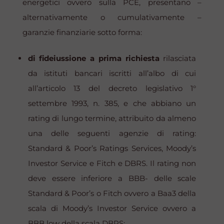
energetici ovvero sulla PCE, presentano –
alternativamente o cumulativamente –
garanzie finanziarie sotto forma:
di fideiussione a prima richiesta
rilasciata
da istituti bancari iscritti all’albo di cui
all’articolo 13 del decreto legislativo 1°
settembre 1993, n. 385, e che abbiano un
rating di lungo termine, attribuito da almeno
una delle seguenti agenzie di rating:
Standard & Poor’s Ratings Services
,
Moody’s
Investor Service
e
Fitch
e
DBRS
. Il rating non
deve essere inferiore a BBB- delle scale
Standard & Poor’s
o
Fitch
ovvero a Baa3 della
scala di
Moody’s Investor Service
ovvero a
BBB low della scala
DBRS
;