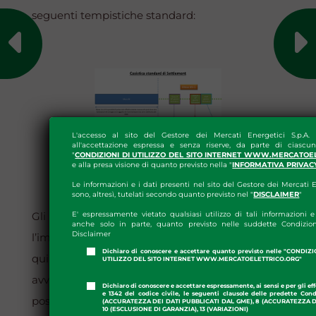
seguenti tempistiche standard:
L'accesso al sito del Gestore dei Mercati Energetici S.p.A.
all'accettazione espressa e senza riserve, da parte di ciascun
"
CONDIZIONI DI UTILIZZO DEL SITO INTERNET WWW.MERCATOE
e alla presa visione di quanto previsto nella "
INFORMATIVA PRIVAC
Le informazioni e i dati presenti nel sito del Gestore dei Mercati E
sono, altresì, tutelati secondo quanto previsto nel "
DISCLAIMER
"
Gli operatori debitori netti che non regolano
E' espressamente vietato qualsiasi utilizzo di tali informazioni e 
anche solo in parte, quanto previsto nelle suddette Condizion
Disclaimer
l’importo dovuto entro le ore 12.30 del
Dichiaro di conoscere e accettare quanto previsto nelle "CONDIZ
quindicesimo giorno lavorativo del mese in cui è
UTILIZZO DEL SITO INTERNET WWW.MERCATOELETTRICO.ORG"
avvenuta la comunicazione del netto a regolare,
Dichiaro di conoscere e accettare espressamente, ai sensi e per gli effe
e 1342 del codice civile, le seguenti clausole delle predette Cond
possono far pervenire, entro le ore 16:00 del
(ACCURATEZZA DEI DATI PUBBLICATI DAL GME), 8 (ACCURATEZZA DE
10 (ESCLUSIONE DI GARANZIA), 13 (VARIAZIONI)