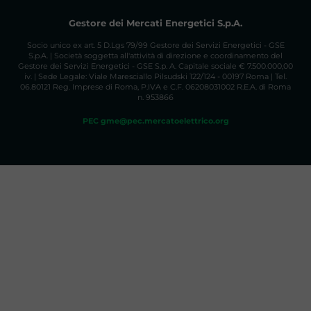
Gestore dei Mercati Energetici S.p.A.
Socio unico ex art. 5 D.Lgs 79/99 Gestore dei Servizi Energetici - GSE
S.p.A. | Società soggetta all'attività di direzione e coordinamento del
Gestore dei Servizi Energetici - GSE S.p. A. Capitale sociale € 7.500.000,00
iv. | Sede Legale: Viale Maresciallo Pilsudski 122/124 - 00197 Roma | Tel.
06.80121 Reg. Imprese di Roma, P.IVA e C.F. 06208031002 R.E.A. di Roma
n. 953866
PEC gme@pec.mercatoelettrico.org