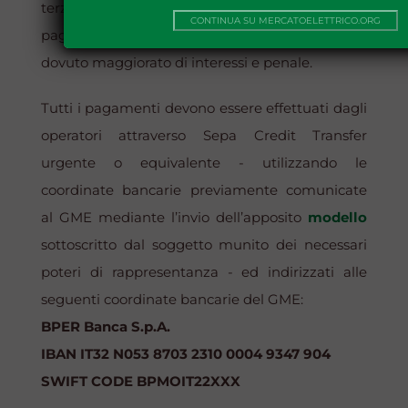
terzo giorno lavorativo successivo alla data di
CONTINUA SU MERCATOELETTRICO.ORG
pagamento prevista, il pagamento dell’importo
dovuto maggiorato di interessi e penale.
Tutti i pagamenti devono essere effettuati dagli
operatori attraverso
Sepa Credit Transfer
urgente o equivalente - utilizzando le
coordinate bancarie previamente comunicate
al GME mediante l’invio dell’apposito
modello
sottoscritto dal soggetto munito dei necessari
poteri di rappresentanza - ed indirizzati alle
seguenti coordinate bancarie del GME:
BPER Banca S.p.A.
IBAN IT32 N053 8703 2310 0004 9347 904
SWIFT CODE BPMOIT22XXX