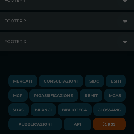
FOOTER 1
FOOTER 2
GME
MERCATI
FOOTER 3
DISCLAIMER
ACCESSO AI MERCATI
PRIVACY
ESITI
TRAYPORT GAS
COPYRIGHT
MONITORAGGIO E REMIT
TRAYPORT M. ELETTRICO
LAVORA CON NOI
MERCATI
CONSULTAZIONI
SIDC
ESITI
PUBBLICAZIONI
LIQUIDITY PROVIDERS
CONTATTI
MGP
RIGASSIFICAZIONE
COMUNICATI/NEWS
REMIT
MGAS
EVENTI
BANDI DI GARA E CONTRATTI
NEWSLETTER
SDAC
BILANCI
BIBLIOTECA
GLOSSARIO
BIBLIOTECA
SOCIETA' TRASPARENTE
BILANCI DI ESERCIZIO
PUBBLICAZIONI
API
RSS
GLOSSARIO
RELAZIONI ANNUALI