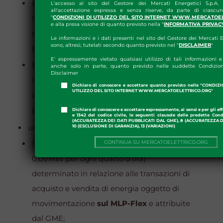
Euro 0,04/MW per ogni ora h (Euro
L'accesso al sito del Gestore dei Mercati Energetici S.p.A.
all'accettazione espressa e senza riserve, da parte di ciascun
0,01/MW per ogni quarto d’ora)
"
CONDIZIONI DI UTILIZZO DEL SITO INTERNET WWW.MERCATOE
e alla presa visione di quanto previsto nella "
INFORMATIVA PRIVAC
determinato in relazione alla capacità di
Le informazioni e i dati presenti nel sito del Gestore dei Mercati E
sono, altresì, tutelati secondo quanto previsto nel "
DISCLAIMER
"
potenza attiva negoziata
sul MLT-Flex
;
E' espressamente vietato qualsiasi utilizzo di tali informazioni e 
Euro 0,04/MWAr per ogni ora h (Euro
anche solo in parte, quanto previsto nelle suddette Condizion
Disclaimer
0,01/MWAr per ogni quarto d’ora)
Dichiaro di conoscere e accettare quanto previsto nelle "CONDIZ
UTILIZZO DEL SITO INTERNET WWW.MERCATOELETTRICO.ORG"
determinato in relazione alla capacità di
potenza reattiva negoziata
sul MLT-Flex
.
Dichiaro di conoscere e accettare espressamente, ai sensi e per gli effe
e 1342 del codice civile, le seguenti clausole delle predette Cond
(ACCURATEZZA DEI DATI PUBBLICATI DAL GME), 8 (ACCURATEZZA DE
un
corrispettivo variabile
pari ad:
10 (ESCLUSIONE DI GARANZIA), 13 (VARIAZIONI)
Euro 0,04/MW per ogni ora h (Euro
CONTINUA SU MERCATOELETTRICO.ORG
0,01/MW per ogni quarto d’ora)
determinato in relazione alle transazioni di
acquisto e vendita di energia oggetto di
movimentazione
sul MLP-Flex
e attribuite
dal GME;