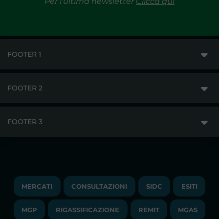
Per l'ultima newsletter
Clicca qui
FOOTER 1
FOOTER 2
GME
MERCATI
FOOTER 3
DISCLAIMER
ACCESSO AI MERCATI
PRIVACY
ESITI
TRAYPORT GAS
COPYRIGHT
MONITORAGGIO E REMIT
TRAYPORT M. ELETTRICO
LAVORA CON NOI
MERCATI
CONSULTAZIONI
SIDC
ESITI
PUBBLICAZIONI
LIQUIDITY PROVIDERS
CONTATTI
MGP
RIGASSIFICAZIONE
COMUNICATI/NEWS
REMIT
MGAS
EVENTI