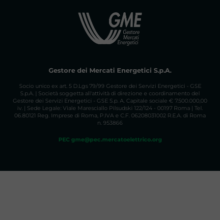
Gestore dei Mercati Energetici S.p.A.
Socio unico ex art. 5 D.Lgs 79/99 Gestore dei Servizi Energetici - GSE
S.p.A. | Società soggetta all'attività di direzione e coordinamento del
Gestore dei Servizi Energetici - GSE S.p. A. Capitale sociale € 7.500.000,00
iv. | Sede Legale: Viale Maresciallo Pilsudski 122/124 - 00197 Roma | Tel.
06.80121 Reg. Imprese di Roma, P.IVA e C.F. 06208031002 R.E.A. di Roma
n. 953866
PEC gme@pec.mercatoelettrico.org