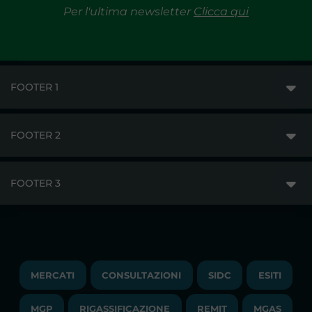
Per l'ultima newsletter
Clicca qui
FOOTER 1
FOOTER 2
GME
MERCATI
FOOTER 3
DISCLAIMER
ACCESSO AI MERCATI
PRIVACY
ESITI
TRAYPORT GAS
COPYRIGHT
MONITORAGGIO E REMIT
TRAYPORT M. ELETTRICO
LAVORA CON NOI
MERCATI
CONSULTAZIONI
SIDC
ESITI
PUBBLICAZIONI
LIQUIDITY PROVIDERS
CONTATTI
MGP
RIGASSIFICAZIONE
COMUNICATI/NEWS
REMIT
MGAS