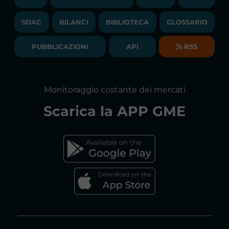
EVENTI
BANDI DI GARA E CONTRATTI
NEWSLETTER
SDAC
BILANCI
BIBLIOTECA
GLOSSARIO
BIBLIOTECA
SOCIETA' TRASPARENTE
BILANCI DI ESERCIZIO
PUBBLICAZIONI
API
RSS
GLOSSARIO
RELAZIONI ANNUALI
MAPPA DEL SITO
CONSULTAZIONI
Monitoraggio costante dei mercati
DICHIARAZIONE DI ACCESSIBILITÀ
Scarica la
APP GME
FAQs MERCATO ELETTRICO
FAQs MERCATO GAS