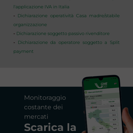
l'applicazione IVA in Italia
-
Dichiarazione operatività Casa madre/stabile
organizzazione
-
Dichiarazione soggetto passivo rivenditore
-
Dichiarazione da operatore soggetto a Split
payment
Monitoraggio
costante dei
mercati
Scarica la