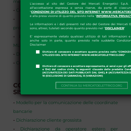
mercato - Allegato A
L'accesso al sito del Gestore dei Mercati Energetici S.p.A.
all'accettazione espressa e senza riserve, da parte di ciascun
-
Contratto di adesione al mercato - Allegato B
"
CONDIZIONI DI UTILIZZO DEL SITO INTERNET WWW.MERCATOE
e alla presa visione di quanto previsto nella "
INFORMATIVA PRIVAC
-
Modello di autocertificazione per
Le informazioni e i dati presenti nel sito del Gestore dei Mercati E
provvedimenti penali
sono, altresì, tutelati secondo quanto previsto nel "
DISCLAIMER
"
-
Richiesta abilitazione/disabilitazione utenti
E' espressamente vietato qualsiasi utilizzo di tali informazioni e 
anche solo in parte, quanto previsto nelle suddette Condizion
MLF
Disclaimer
Dichiaro di conoscere e accettare quanto previsto nelle "CONDIZ
-
Dichiarazione legale rappresentante
UTILIZZO DEL SITO INTERNET WWW.MERCATOELETTRICO.ORG"
-
Comunicazione Operazioni Straordinarie
Dichiaro di conoscere e accettare espressamente, ai sensi e per gli effe
e 1342 del codice civile, le seguenti clausole delle predette Cond
(ACCURATEZZA DEI DATI PUBBLICATI DAL GME), 8 (ACCURATEZZA DE
10 (ESCLUSIONE DI GARANZIA), 13 (VARIAZIONI)
CORRISPETTIVI, SETTLEMENT E
CONTINUA SU MERCATOELETTRICO.ORG
SISTEMA DI GARANZIA
-
Modello per la comunicazione delle coordinate
bancarie
-
Dichiarazione cliente grossista
-
Dichiarazione da operatore estero per