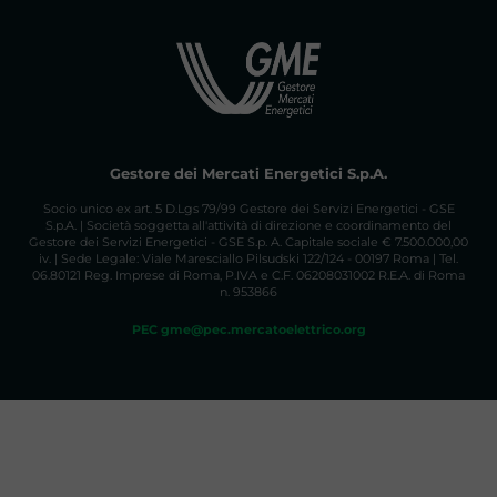
Gestore dei Mercati Energetici S.p.A.
Socio unico ex art. 5 D.Lgs 79/99 Gestore dei Servizi Energetici - GSE
S.p.A. | Società soggetta all'attività di direzione e coordinamento del
Gestore dei Servizi Energetici - GSE S.p. A. Capitale sociale € 7.500.000,00
iv. | Sede Legale: Viale Maresciallo Pilsudski 122/124 - 00197 Roma | Tel.
06.80121 Reg. Imprese di Roma, P.IVA e C.F. 06208031002 R.E.A. di Roma
n. 953866
PEC gme@pec.mercatoelettrico.org