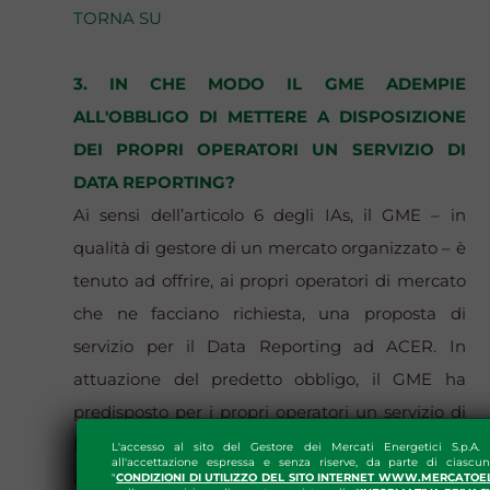
TORNA SU
3. IN CHE MODO IL GME ADEMPIE
ALL'OBBLIGO DI METTERE A DISPOSIZIONE
DEI PROPRI OPERATORI UN SERVIZIO DI
DATA REPORTING?
Ai sensi dell’articolo 6 degli IAs, il GME – in
qualità di gestore di un mercato organizzato – è
tenuto ad offrire, ai propri operatori di mercato
che ne facciano richiesta, una proposta di
servizio per il Data Reporting ad ACER. In
attuazione del predetto obbligo, il GME ha
predisposto per i propri operatori un servizio di
Data Reporting verso ACER sviluppando una
L'accesso al sito del Gestore dei Mercati Energetici S.p.A.
all'accettazione espressa e senza riserve, da parte di ciascun
apposita Piattaforma Data Reporting (PDR),
"
CONDIZIONI DI UTILIZZO DEL SITO INTERNET WWW.MERCATOE