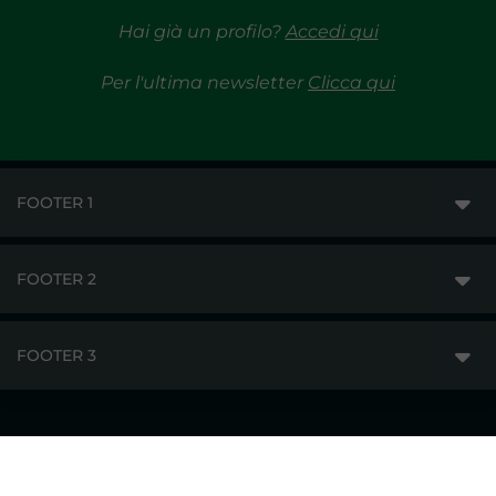
Hai già un profilo?
Accedi qui
Per l'ultima newsletter
Clicca qui
FOOTER 1
FOOTER 2
GME
MERCATI
FOOTER 3
DISCLAIMER
ACCESSO AI MERCATI
PRIVACY
ESITI
TRAYPORT GAS
COPYRIGHT
MONITORAGGIO E REMIT
TRAYPORT M. ELETTRICO
LAVORA CON NOI