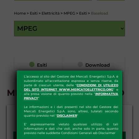
Home
>
Esiti
>
Elettricità
>
MPEG
>
Esiti
>
Baseload
Esiti
Download
L'accesso al sito del Gestore dei Mercati Energetici S.p.A. è
subordinato all'accettazione espressa e senza riserve, da
parte di ciascun utente, delle "
CONDIZIONI DI UTILIZZO
MPEG - ESITI - BASELOAD
DEL SITO INTERNET WWW.MERCATOELETTRICO.ORG
" e
alla presa visione di quanto previsto nella "
INFORMATIVA
PRIVACY
"
Le informazioni e i dati presenti nel sito del Gestore dei
Mercati Energetici S.p.A. sono, altresì, tutelati secondo
quanto previsto nel "
DISCLAIMER
"
E' espressamente vietato qualsiasi utilizzo di tali
informazioni e dati che violi, anche solo in parte, quanto
previsto nelle suddette Condizioni Generali e/o Disclaimer