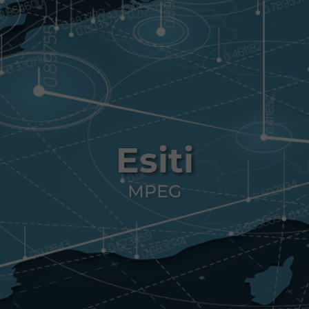
Esiti
MPEG