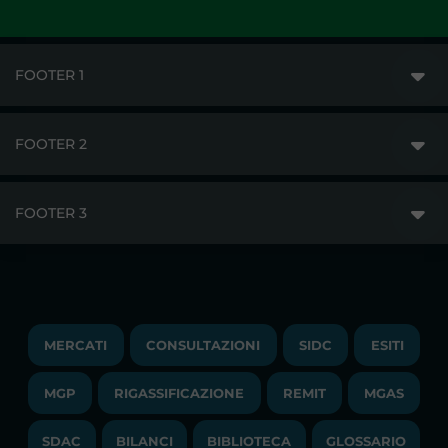
FOOTER 1
FOOTER 2
GME
MERCATI
FOOTER 3
DISCLAIMER
ACCESSO AI MERCATI
PRIVACY
ESITI
TRAYPORT GAS
COPYRIGHT
MONITORAGGIO E REMIT
TRAYPORT M. ELETTRICO
LAVORA CON NOI
MERCATI
CONSULTAZIONI
SIDC
ESITI
PUBBLICAZIONI
LIQUIDITY PROVIDERS
CONTATTI
MGP
RIGASSIFICAZIONE
COMUNICATI/NEWS
REMIT
MGAS
EVENTI
BANDI DI GARA E CONTRATTI
NEWSLETTER
SDAC
BILANCI
BIBLIOTECA
GLOSSARIO