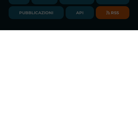
BIBLIOTECA
SOCIETA' TRASPARENTE
BILANCI DI ESERCIZIO
PUBBLICAZIONI
API
RSS
GLOSSARIO
RELAZIONI ANNUALI
MAPPA DEL SITO
CONSULTAZIONI
Monitoraggio costante dei mercati
DICHIARAZIONE DI ACCESSIBILITÀ
Scarica la
APP GME
FAQs MERCATO ELETTRICO
FAQs MERCATO GAS