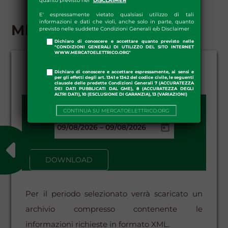
quanto previsto nel "
DISCLAIMER
"
E' espressamente vietato qualsiasi utilizzo di tali
informazioni e dati che violi, anche solo in parte, quanto
MI-A1 - DOWNLOAD
previsto nelle suddette Condizioni Generali e/o Disclaimer
Dichiaro di conoscere e accettare quanto previsto nelle
"CONDIZIONI GENERALI DI UTILIZZO DEL SITO INTERNET
WWW.MERCATOELETTRICO.ORG"
Dichiaro di conoscere e accettare espressamente, ai sensi e
per gli effetti degli art. 1341 e 1342 del codice civile, le seguenti
clausole delle predette Condizioni Generali 7 (ACCURATEZZA
DEI DATI PUBBLICATI DAL GME), 8 (ACCURATEZZA DEGLI
ALTRI DATI), 10 (ESCLUSIONE DI GARANZIA), 13 (VARIAZIONI)
DATA DA - A:
CONTINUA SU MERCATOELETTRICO.ORG
–
DOWNLOAD
Per il periodo selezionato verrà scaricato un
archivio compresso contenente le
informazioni richieste in formato XML.