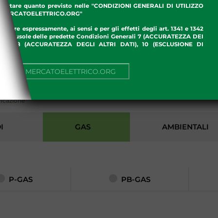
ccettare quanto previsto nelle "CONDIZIONI GENERALI DI UTILIZZO
.MERCATOELETTRICO.ORG"
ettare espressamente, ai sensi e per gli effetti degli art. 1341 e 1342
enti clausole delle predette Condizioni Generali 7 (ACCURATEZZA DEI
ME), 8 (ACCURATEZZA DEGLI ALTRI DATI), 10 (ESCLUSIONE DI
I)
I
NUA SU MERCATOELETTRICO.ORG
ficazione
I
GAS
AMBIENTALI
P-GAS
PB-GAS