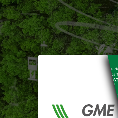
L'accesso al sito del Gestore de
espressa e senza riserve, da part
SITO INTERNET WWW.MERCAT
nella "
INFORMATIVA PRIVACY
"
Le informazioni e i dati presenti n
tutelati secondo quanto previsto 
E' espressamente vietato qualsiasi
parte, quanto previsto nelle sudd