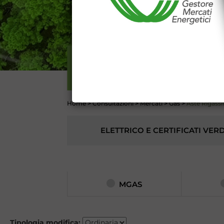
Dichiaro di conoscere e a
DEL SITO INTERNET WWW
Dichiaro di conoscere e acc
del codice civile, le segu
DATI PUBBLICATI DAL G
GARANZIA), 13 (VARIAZION
MERCAT
CONTI
Home
>
Consultazioni
>
Mercati
>
Gas
>
Aste Rigassi
ELETTRICO E CERTIFICATI VERD
MGAS
Tipologia modifica: