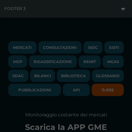
MERCATI
FOOTER 3
DISCLAIMER
ACCESSO AI MERCATI
PRIVACY
ESITI
TRAYPORT GAS
COPYRIGHT
MONITORAGGIO E REMIT
TRAYPORT M. ELETTRICO
LAVORA CON NOI
MERCATI
CONSULTAZIONI
SIDC
ESITI
PUBBLICAZIONI
LIQUIDITY PROVIDERS
CONTATTI
MGP
RIGASSIFICAZIONE
COMUNICATI/NEWS
REMIT
MGAS
EVENTI
BANDI DI GARA E CONTRATTI
NEWSLETTER
SDAC
BILANCI
BIBLIOTECA
GLOSSARIO
BIBLIOTECA
SOCIETA' TRASPARENTE
BILANCI DI ESERCIZIO
PUBBLICAZIONI
API
RSS
GLOSSARIO
RELAZIONI ANNUALI
MAPPA DEL SITO
CONSULTAZIONI
Monitoraggio costante dei mercati
DICHIARAZIONE DI ACCESSIBILITÀ
Scarica la
APP GME
FAQs MERCATO ELETTRICO