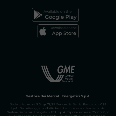
FAQs MERCATO GAS
Gestore dei Mercati Energetici S.p.A.
Socio unico ex art. 5 D.Lgs 79/99 Gestore dei Servizi Energetici - GSE
S.p.A. | Società soggetta all'attività di direzione e coordinamento del
Gestore dei Servizi Energetici - GSE S.p. A. Capitale sociale € 7.500.000,00
iv. | Sede Legale: Viale Maresciallo Pilsudski 122/124 - 00197 Roma | Tel.