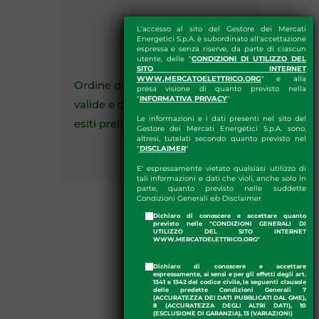
02
L'accesso al sito del Gestore dei Mercati
Energetici S.p.A. è subordinato all'accettazione
espressa e senza riserve, da parte di ciascun
utente, delle "
CONDIZIONI DI UTILIZZO DEL
SITO INTERNET
WWW.MERCATOELETTRICO.ORG
" e alla
Ordine di priorità delle offerte
presa visione di quanto previsto nella
"
INFORMATIVA PRIVACY
"
valide e determinazione degli
Le informazioni e i dati presenti nel sito del
esiti preliminari di MLT-FLEX
Gestore dei Mercati Energetici S.p.A. sono,
altresì, tutelati secondo quanto previsto nel
"
DISCLAIMER
"
E' espressamente vietato qualsiasi utilizzo di
tali informazioni e dati che violi, anche solo in
parte, quanto previsto nelle suddette
Condizioni Generali e/o Disclaimer
Dichiaro di conoscere e accettare quanto
previsto nelle "CONDIZIONI GENERALI DI
UTILIZZO DEL SITO INTERNET
WWW.MERCATOELETTRICO.ORG"
Dichiaro di conoscere e accettare
espressamente, ai sensi e per gli effetti degli art.
1341 e 1342 del codice civile, le seguenti clausole
delle predette Condizioni Generali 7
(ACCURATEZZA DEI DATI PUBBLICATI DAL GME),
8 (ACCURATEZZA DEGLI ALTRI DATI), 10
(ESCLUSIONE DI GARANZIA), 13 (VARIAZIONI)