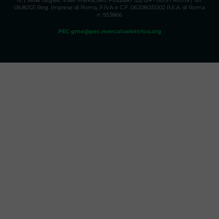
06.80121 Reg. Imprese di Roma, P.IVA e C.F. 06208031002 R.E.A. di Roma
n. 953866
PEC gme@pec.mercatoelettrico.org