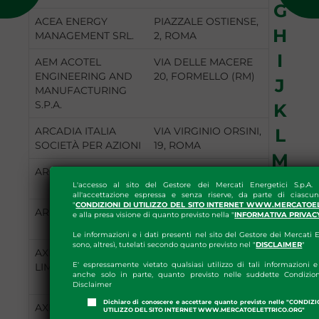
G
ACEA ENERGY
PIAZZALE OSTIENSE,
H
MANAGEMENT SRL.
2, ROMA
I
AEM ACOTEL
VIA DELLE MACERE
ENGINEERING AND
20, FORMELLO (RM)
J
MANUFACTURING
S.P.A.
K
ARCADIA ITALIA
VIA VIRGINIO ORSINI,
L
SOCIETÀ PER AZIONI
19, ROMA
M
ARCATEC SRL
VIA MILANO, 48,
N
CAGLIARI
L'accesso al sito del Gestore dei Mercati Energetici S.p.A.
all'accettazione espressa e senza riserve, da parte di ciascun
O
"
CONDIZIONI DI UTILIZZO DEL SITO INTERNET WWW.MERCATOE
ARETI SPA
PIAZZALE OSTIENSE
e alla presa visione di quanto previsto nella "
INFORMATIVA PRIVAC
N°2, ROMA
P
Le informazioni e i dati presenti nel sito del Gestore dei Mercati E
sono, altresì, tutelati secondo quanto previsto nel "
DISCLAIMER
"
AXLE ENERGY
128 CITY ROAD,
Q
E' espressamente vietato qualsiasi utilizzo di tali informazioni e 
LIMITED
LONDRA (REGNO
anche solo in parte, quanto previsto nelle suddette Condizion
R
UNITO)
Disclaimer
Dichiaro di conoscere e accettare quanto previsto nelle "CONDIZ
S
AXPO ITALIA SPA
VIA QUATTRO
UTILIZZO DEL SITO INTERNET WWW.MERCATOELETTRICO.ORG"