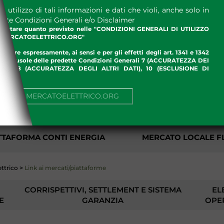
 utilizzo di tali informazioni e dati che violi, anche solo in
ette Condizioni Generali e/o Disclaimer
ccettare quanto previsto nelle "CONDIZIONI GENERALI DI UTILIZZO
.MERCATOELETTRICO.ORG"
ettare espressamente, ai sensi e per gli effetti degli art. 1341 e 1342
enti clausole delle predette Condizioni Generali 7 (ACCURATEZZA DEI
ME), 8 (ACCURATEZZA DEGLI ALTRI DATI), 10 (ESCLUSIONE DI
I)
AMBIENTE
GAS
NUA SU MERCATOELETTRICO.ORG
TTAFORMA CONTI ENERGIA
MERCATO LOCALE FL
ttrico
>
Link ai mercati/piattaforme
CORRISPETTIVI, SETTLEMENT E SISTEMA
EL
E
GARANZIA
OPE