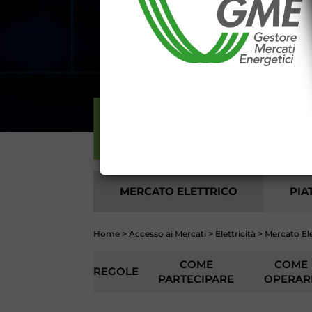
E' espressamente vietato qualsiasi
parte, quanto previsto nelle sudd
Dichiaro di conoscere e a
DEL SITO INTERNET WWW
Dichiaro di conoscere e acc
del codice civile, le segu
DATI PUBBLICATI DAL G
GARANZIA), 13 (VARIAZION
ELETTRICITÀ
CONTI
MERCATO ELETTRICO
PIA
Home
>
Accesso ai Mercati
>
Elettricità
>
Mercato Ele
COME
COME
REGOLE
PARTECIPARE
OPERAR