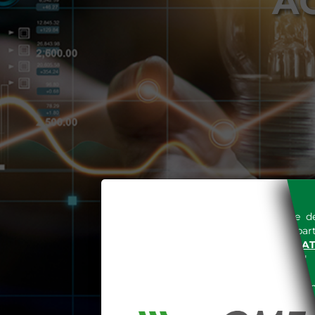
A
L'accesso al sito del Gestore de
espressa e senza riserve, da part
SITO INTERNET WWW.MERCAT
nella "
INFORMATIVA PRIVACY
"
Le informazioni e i dati presenti n
tutelati secondo quanto previsto 