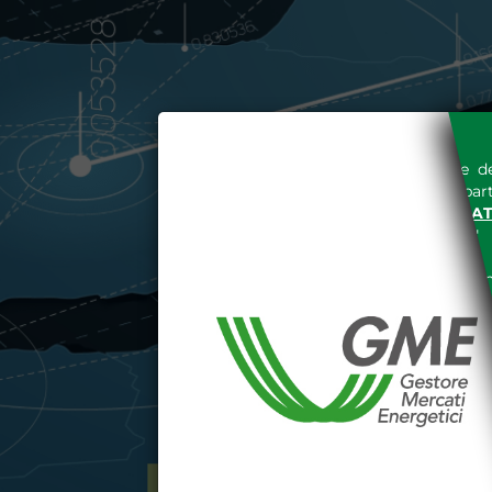
L'accesso al sito del Gestore de
espressa e senza riserve, da part
SITO INTERNET WWW.MERCAT
nella "
INFORMATIVA PRIVACY
"
Le informazioni e i dati presenti n
tutelati secondo quanto previsto 
E' espressamente vietato qualsiasi
parte, quanto previsto nelle sudd
Dichiaro di conoscere e a
DEL SITO INTERNET WWW
Dichiaro di conoscere e acc
del codice civile, le segu
DATI PUBBLICATI DAL G
GARANZIA), 13 (VARIAZION