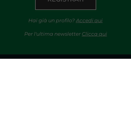
Hai già un profilo?
Accedi qui
Per l'ultima newsletter
Clicca qui
TRAYPORT GAS
MERCATI
TRAYPORT M. ELETTRICO
MGP
R
LIQUIDITY PROVIDERS
OI
EVENTI
SDAC
BIBLIOTECA
PUBBLIC
A E CONTRATTI
GLOSSARIO