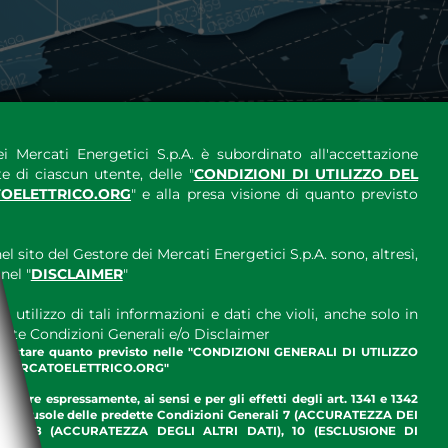
i Mercati Energetici S.p.A. è subordinato all'accettazione
e di ciascun utente, delle "
CONDIZIONI DI UTILIZZO DEL
OELETTRICO.ORG
" e alla presa visione di quanto previsto
el sito del Gestore dei Mercati Energetici S.p.A. sono, altresì,
nel "
DISCLAIMER
"
 utilizzo di tali informazioni e dati che violi, anche solo in
ette Condizioni Generali e/o Disclaimer
ccettare quanto previsto nelle "CONDIZIONI GENERALI DI UTILIZZO
.MERCATOELETTRICO.ORG"
ettare espressamente, ai sensi e per gli effetti degli art. 1341 e 1342
enti clausole delle predette Condizioni Generali 7 (ACCURATEZZA DEI
ME), 8 (ACCURATEZZA DEGLI ALTRI DATI), 10 (ESCLUSIONE DI
I)