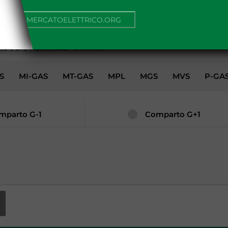
AMBIENTE
NUA SU MERCATOELETTRICO.ORG
G-1, G+1)
>
Download
>
Download
S
MI-GAS
MT-GAS
MPL
MGS
MVS
P-GA
mparto G-1
Comparto G+1