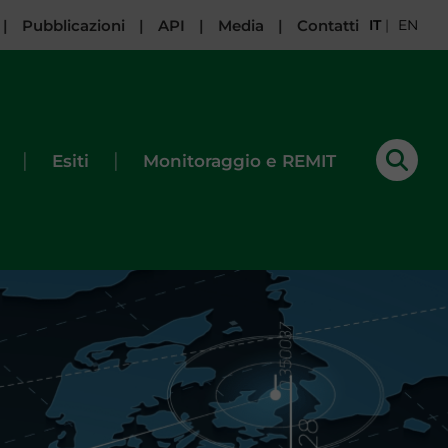
|
Pubblicazioni
|
API
|
Media
|
Contatti
IT
|
EN
|
|
Esiti
Monitoraggio e REMIT