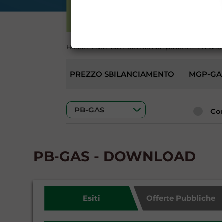
ELETTRICITÀ
CONTI
Home
>
Esiti
>
Gas
>
Mercati non più attivi
>
PB-GAS (
PREZZO SBILANCIAMENTO
MGP-GA
Co
PB-GAS - DOWNLOAD
Esiti
Offerte Pubbliche