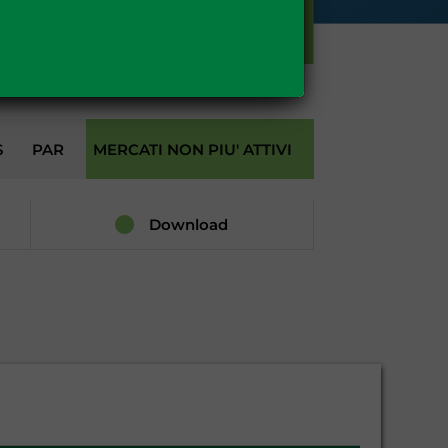
GAS
S
PAR
MERCATI NON PIU' ATTIVI
Download