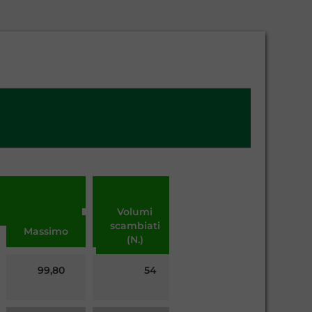
Volumi
scambiati
Massimo
(N.)
99,80
54