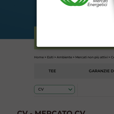
DEL SITO INTERNET WWW
Dichiaro di conoscere e acc
del codice civile, le segu
DATI PUBBLICATI DAL G
GARANZIA), 13 (VARIAZION
CONTI
ELETTRICITÀ
Home
>
Esiti
>
Ambiente
>
Mercati non più attivi
>
Ce
TEE
GARANZIE D
CV - MERCATO CV