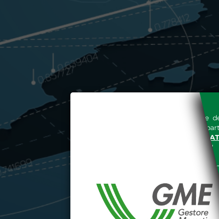
L'accesso al sito del Gestore de
espressa e senza riserve, da part
SITO INTERNET WWW.MERCAT
nella "
INFORMATIVA PRIVACY
"
Le informazioni e i dati presenti n
tutelati secondo quanto previsto 
E' espressamente vietato qualsiasi
parte, quanto previsto nelle sudd
Dichiaro di conoscere e a