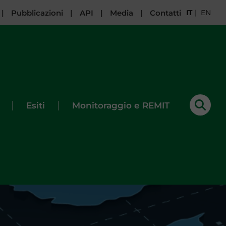
|
Pubblicazioni
|
API
|
Media
|
Contatti
IT
|
EN
|
|
Esiti
Monitoraggio e REMIT