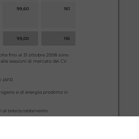
99,60
161
99,00
116
olte fino al 31 ottobre 2008 sono
i alle sessioni di mercato dei CV
99,80
993
i IAFR.
drogeno e di energia prodotta in
99,50
10
i al teleriscaldamento
99,89
5.758