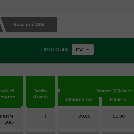
Sessioni GSE
arrow_drop_down
TIPOLOGIA:
CV
iodo di
Taglia
Prezzo (€/MWh)
rimento
(MWh)
Riferimento
Minimo
imestre
1
99,80
99,80
2015