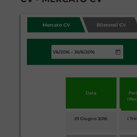
Mercato CV
Bilaterali CV
–
Data
Per
rife
01 Giugno 2016
I Tr