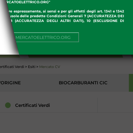
.MERCATOELETTRICO.ORG"
ettare espressamente, ai sensi e per gli effetti degli art. 1341 e 1342
enti clausole delle predette Condizioni Generali 7 (ACCURATEZZA DEI
ME), 8 (ACCURATEZZA DEGLI ALTRI DATI), 10 (ESCLUSIONE DI
I)
NUA SU MERCATOELETTRICO.ORG
AMBIENTE
rtificati Verdi
>
Esiti
>
Mercato CV
'ORIGINE
BIOCARBURANTI CIC
Certificati Verdi