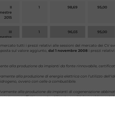
II
1
98,69
95,00
mestre
2015
III
1
96,03
95,00
mestre
2015
mercato tutti i prezzi relativi alle sessioni del mercato dei CV sv
mposta sul valore aggiunto,
dal 1 novembre 2008
i prezzi relativ
IV
1
99,71
99,65
mestre
nte alla produzione da impianti da fonte rinnovabile, certificat
2015
mente alla produzione di energia elettrica con l'utilizzo dell'i
III
1
99,50
99,50
ll'idrogeno, ovvero con celle a combustibile.
mestre
2015
ivamente alla produzione da impianti di cogenerazione abbinat
gia termica effettivamente utilizzata per il teleriscaldamento).
IV
1
99,80
99,50
mestre