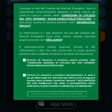
MERCATI
CONSULTAZIONI
SIDC
ESITI
PUBBLICAZIONI
LIQUIDITY PROVIDERS
L'accesso al sito del Gestore dei Mercati Energetici S.p.A. è
CONTATTI
MGP
RIGASSIFICAZIONE
COMUNICATI/NEWS
REMIT
MGAS
subordinato all'accettazione espressa e senza riserve, da
parte di ciascun utente, delle "
CONDIZIONI DI UTILIZZO
EVENTI
BANDI DI GARA E CONTRATTI
DEL SITO INTERNET WWW.MERCATOELETTRICO.ORG
" e
NEWSLETTER
alla presa visione di quanto previsto nella "
INFORMATIVA
SDAC
BILANCI
BIBLIOTECA
GLOSSARIO
BIBLIOTECA
PRIVACY
"
SOCIETA' TRASPARENTE
BILANCI DI ESERCIZIO
Le informazioni e i dati presenti nel sito del Gestore dei
PUBBLICAZIONI
API
RSS
GLOSSARIO
Mercati Energetici S.p.A. sono, altresì, tutelati secondo
quanto previsto nel "
DISCLAIMER
"
RELAZIONI ANNUALI
MAPPA DEL SITO
E' espressamente vietato qualsiasi utilizzo di tali
informazioni e dati che violi, anche solo in parte, quanto
CONSULTAZIONI
previsto nelle suddette Condizioni Generali e/o Disclaimer
Monitoraggio costante dei mercati
DICHIARAZIONE DI ACCESSIBILITÀ
Dichiaro di conoscere e accettare quanto previsto nelle
"CONDIZIONI GENERALI DI UTILIZZO DEL SITO INTERNET
Scarica la
APP GME
WWW.MERCATOELETTRICO.ORG"
FAQs MERCATO ELETTRICO
Dichiaro di conoscere e accettare espressamente, ai sensi e
FAQs MERCATO GAS
per gli effetti degli art. 1341 e 1342 del codice civile, le seguenti
clausole delle predette Condizioni Generali 7 (ACCURATEZZA
DEI DATI PUBBLICATI DAL GME), 8 (ACCURATEZZA DEGLI
ALTRI DATI), 10 (ESCLUSIONE DI GARANZIA), 13 (VARIAZIONI)
CONTINUA SU MERCATOELETTRICO.ORG