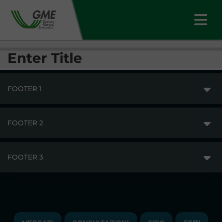
Enter Title
FOOTER 1
FOOTER 2
GME
MERCATI
FOOTER 3
DISCLAIMER
ACCESSO AI MERCATI
PRIVACY
ESITI
TRAYPORT GAS
COPYRIGHT
MONITORAGGIO E REMIT
TRAYPORT M. ELETTRICO
LAVORA CON NOI