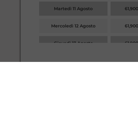
Martedì 11 Agosto
61,90
Mercoledì 12 Agosto
61,90
Giovedì 13 Agosto
61,90
Venerdì 14 Agosto
61,90
Effettua la registrazion