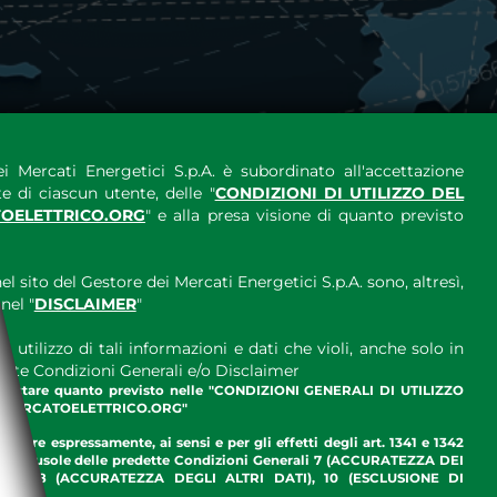
i Mercati Energetici S.p.A. è subordinato all'accettazione
e di ciascun utente, delle "
CONDIZIONI DI UTILIZZO DEL
OELETTRICO.ORG
" e alla presa visione di quanto previsto
el sito del Gestore dei Mercati Energetici S.p.A. sono, altresì,
nel "
DISCLAIMER
"
 utilizzo di tali informazioni e dati che violi, anche solo in
ette Condizioni Generali e/o Disclaimer
ccettare quanto previsto nelle "CONDIZIONI GENERALI DI UTILIZZO
.MERCATOELETTRICO.ORG"
ettare espressamente, ai sensi e per gli effetti degli art. 1341 e 1342
enti clausole delle predette Condizioni Generali 7 (ACCURATEZZA DEI
ME), 8 (ACCURATEZZA DEGLI ALTRI DATI), 10 (ESCLUSIONE DI
I)