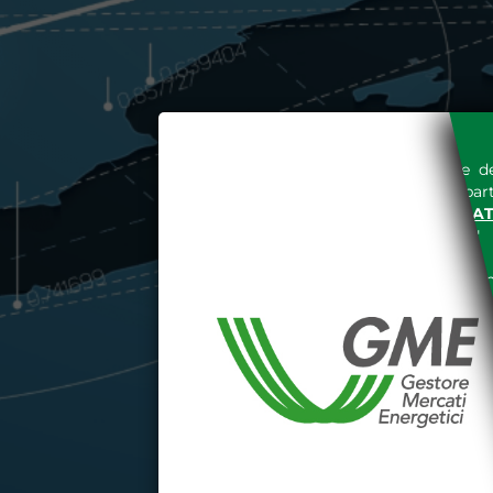
L'accesso al sito del Gestore de
espressa e senza riserve, da part
SITO INTERNET WWW.MERCAT
nella "
INFORMATIVA PRIVACY
"
Le informazioni e i dati presenti n
tutelati secondo quanto previsto 
E' espressamente vietato qualsiasi
parte, quanto previsto nelle sudd
Dichiaro di conoscere e a
DEL SITO INTERNET WWW
Dichiaro di conoscere e acc
del codice civile, le segu
DATI PUBBLICATI DAL G
GARANZIA), 13 (VARIAZION