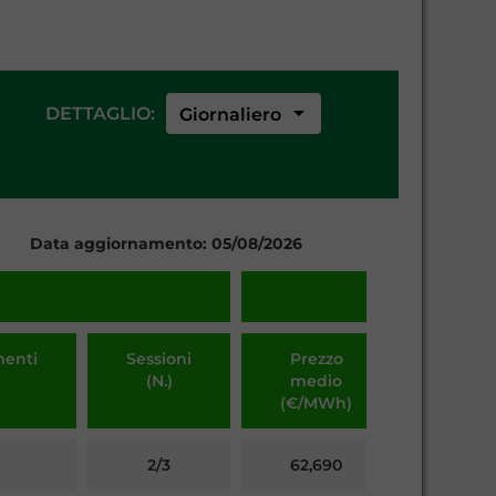
arrow_drop_down
DETTAGLIO:
Giornaliero
Data aggiornamento: 05/08/2026
enti
Sessioni
Prezzo
Volu
(N.)
medio
(MW
(€/MWh)
2/3
62,690
47.040