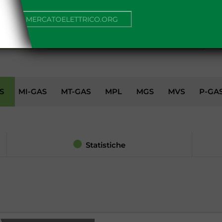
NUA SU MERCATOELETTRICO.ORG
AMBIENTE
S
MI-GAS
MT-GAS
MPL
MGS
MVS
P-GA
Statistiche