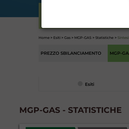
CONTI
ELETTRICITÀ
Home
>
Esiti
>
Gas
>
MGP-GAS
>
Statistiche
>
Sintesi
PREZZO SBILANCIAMENTO
MGP-GA
Esiti
MGP-GAS - STATISTICHE