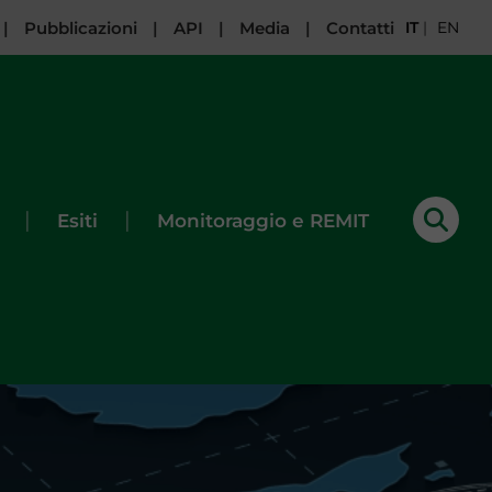
|
Pubblicazioni
|
API
|
Media
|
Contatti
IT
|
EN
|
|
Esiti
Monitoraggio e REMIT