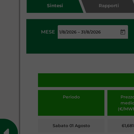
Sintesi
Rapporti
MESE
–
Periodo
Prezz
medi
(€/MW
Sabato 01 Agosto
61,681