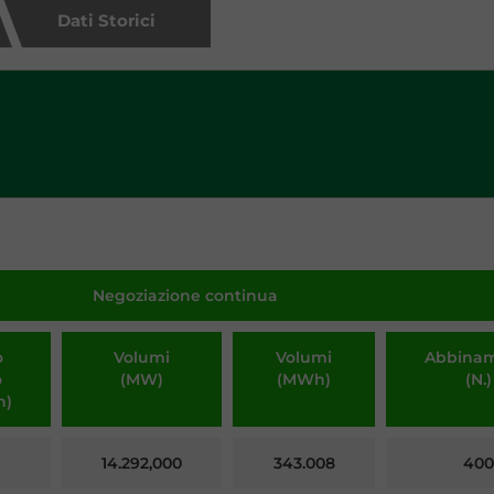
Dati Storici
Negoziazione continua
o
Volumi
Volumi
Abbinam
o
(MW)
(MWh)
(N.)
h)
14.292,000
343.008
400