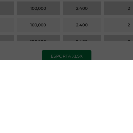
0
100,000
2.400
2
0
100,000
2.400
2
0
100,000
2.400
2
ESPORTA XLSX
0
100,000
2.400
2
Newsletter GME
e e ricevi gli aggiornamenti mensili sui principali tre